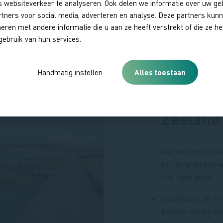
 websiteverkeer te analyseren. Ook delen we informatie over uw ge
UNESCO Global
rtners voor social media, adverteren en analyse. Deze partners kun
ren met andere informatie die u aan ze heeft verstrekt of die ze 
gebruik van hun services.
Handmatig instellen
Alles toestaan
Mooiste
natuurg
Zeeland
We hebben een aa
natuurgebieden v
een rijtje gezet:
Oranjezon
: dit u
bossen maakt ond