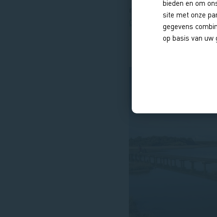
bieden en om ons
maken onderdeel uit van
site met onze pa
Geopark Schelde Delta
.
gegevens combine
op basis van uw 