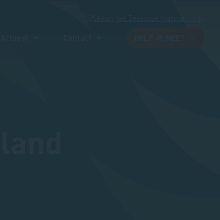
Steun het Zeeuwse Natuurfonds
Actueel
Contact
HELP JE MEE?
eland