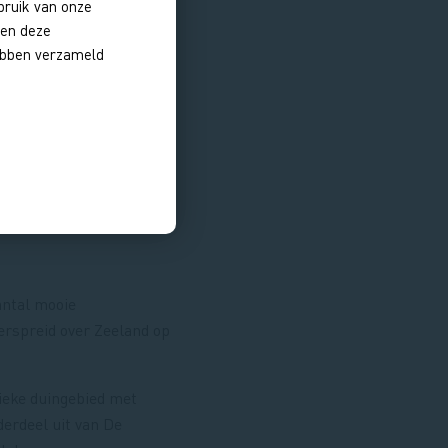
bruik van onze
nen deze
hebben verzameld
ebieden
ntal mooie
erspreid over Zeeland op
nieke duingebied met
erdeel uit van De