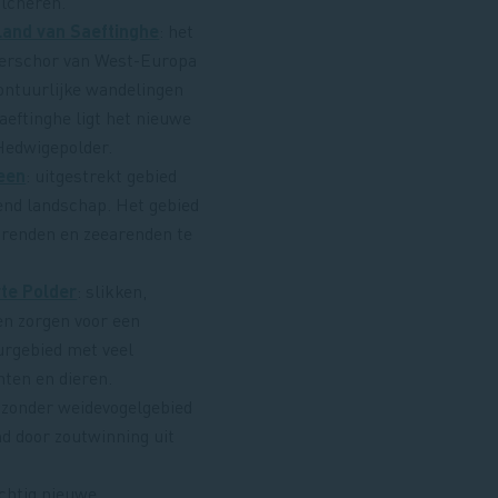
lcheren.
Land van Saeftinghe
: het
erschor van West-Europa
vontuurlijke wandelingen
aeftinghe ligt het nieuwe
Hedwigepolder.
Heen
: uitgestrekt gebied
end landschap. Het gebied
arenden en zeearenden te
te Polder
: slikken,
en zorgen voor een
urgebied met veel
nten en dieren.
ijzonder weidevogelgebied
d door zoutwinning uit
achtig nieuwe