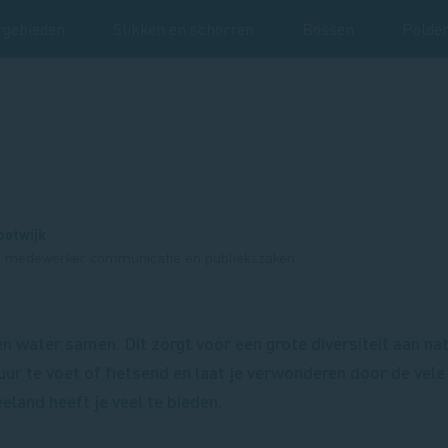
rgebieden
Slikken en schorren
Bossen
Polde
ootwijk
 medewerker communicatie en publiekszaken
n water samen. Dit zorgt voor een grote diversiteit aan na
r te voet of fietsend en laat je verwonderen door de vele 
eeland heeft je veel te bieden.