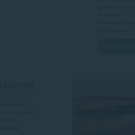
getijdennatuur me
dichtbij ziet.
Klik hier voor een
natuurgebieden:
Bekijk alle n
schorren
 kenmerkende
. Je vindt ze aan
elde en
elangrijke