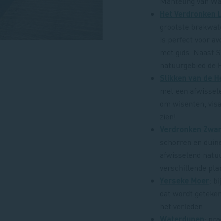
Manteling van Wa
Het Verdronken 
grootste brakwat
is perfect voor a
met gids. Naast S
natuurgebied de 
Slikken van de 
met een afwissel
om wisenten, vis
zien!
Verdronken Zwar
schorren en duin
afwisselend natu
verschillende pla
Yerseke Moer
: b
dat wordt geteken
het verleden.
Waterdunen
: pr