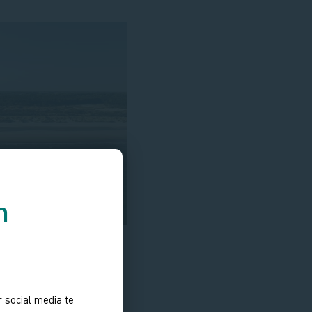
n
 social media te