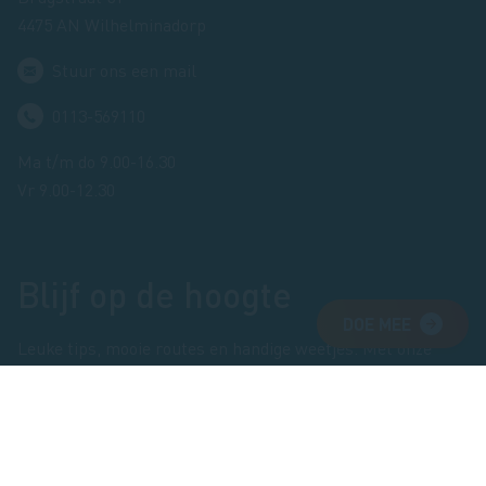
4475 AN Wilhelminadorp
Stuur ons een mail
0113-569110
Ma t/m do 9.00-16.30
Vr 9.00-12.30
Blijf op de hoogte
DOE MEE
Leuke tips, mooie routes en handige weetjes. Met onze
nieuwsbrief die 8 keer per jaar verschijnt kun je zó de
natuur in.
Inschrijven