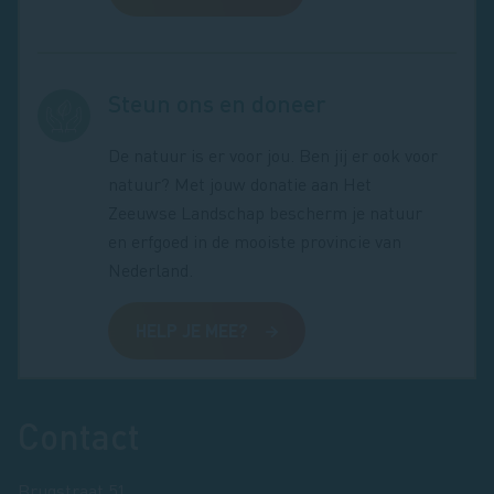
Steun ons en doneer
De natuur is er voor jou. Ben jij er ook voor
natuur? Met jouw donatie aan Het
Zeeuwse Landschap bescherm je natuur
en erfgoed in de mooiste provincie van
Nederland.
HELP JE MEE?
Footer
Contact
Brugstraat 51