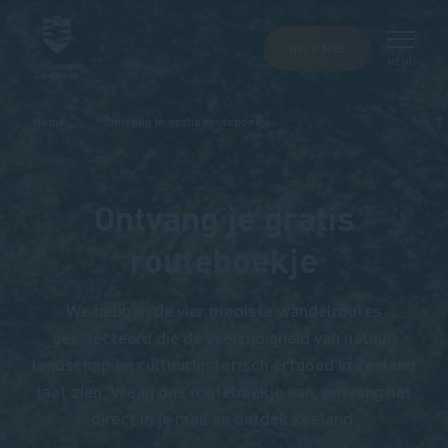
HELP MEE
MENU
Kruimelpad
Home
Ontvang je gratis routeboekje
Ontvang je gratis
routeboekje
We hebben de vier mooiste wandelroutes
geselecteerd die de veelzijdigheid van natuur,
landschap en cultuurhistorisch erfgoed in Zeeland
laat zien. Vraag ons routeboekje aan, ontvang het
direct in je mail en ontdek Zeeland.