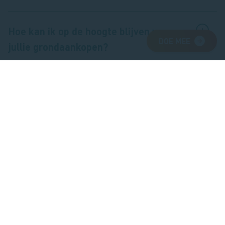
Hoe kan ik op de hoogte blijven van
DOE MEE
jullie grondaankopen?
Wat voor grond komt in aanmerking?
Word ook vrijwilliger
We werken samen met honderden
vrijwilligers en helpen ze met opleiding en
materialen. Word ook vrijwilliger en help
mee om de natuur in Zeeland te behouden!