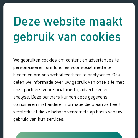
Deze website maakt
Ja, ik doe mee!
gebruik van cookies
Welk bedrag wil je doneren?
€ 7,50
€ 30
We gebruiken cookies om content en advertenties te
1 m2
4 m2
personaliseren, om functies voor social media te
bieden en om ons websiteverkeer te analyseren. Ook
Bedankt voor je
Meest gekozen
delen we informatie over uw gebruik van onze site met
steun! Elke meter
bedrag
telt
onze partners voor social media, adverteren en
analyse. Deze partners kunnen deze gegevens
€ 75
€...
combineren met andere informatie die u aan ze heeft
10 m2
...m2
verstrekt of die ze hebben verzameld op basis van uw
gebruik van hun services.
Bedankt voor je gulle
Kies zelf een bedrag
gift!