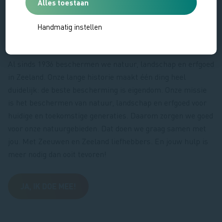
Alles toestaan
Handmatig instellen
Help de Zeeuwse natuur beschermen
Al sinds 1936 beschermen we natuur, landschap en erfgoed
in Zeeland. Onze lange historie maakt één ding heel
duidelijk: de beste bescherming is eigendom. Onze missie
is het beschermen van natuur, landschap en erfgoed voor
huidige en toekomstige generaties. Daarom zorgen we goed
voor onze natuurgebieden. Dat doen we graag samen met
jou. Met Zeeuwen en Zeeland liefhebbers. En jouw hulp is
meer nodig dan ooit tevoren!
JA, IK DOE MEE!