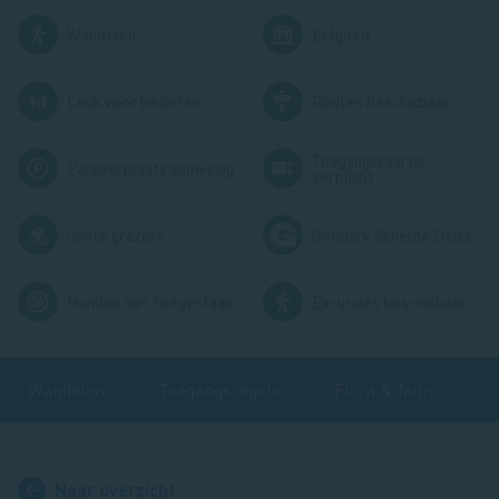
Afbeelding
Afbeelding
Wandelen
Erfgoed
Afbeelding
Afbeelding
Leuk voor kinderen
Routes beschikbaar
Toegangskaartje
Afbeelding
Afbeelding
Parkeerplaats aanwezig
verplicht
Afbeelding
Afbeelding
Grote grazers
Geopark Schelde Delta
Afbeelding
Afbeelding
Honden niet toegestaan
Excursies beschikbaar
Wandelen
Toegangsregels
Flora & fauna
Naar overzicht