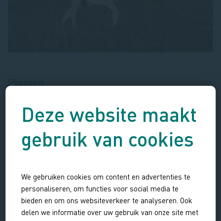
Planten
Doordat het landschap zo gevarieerd is zijn er veel
Deze website maakt
‘biotopen’ ofwel groeiplaatsen. Van hoog en droog tot
beschut en vochtig. Dat levert een heel gevarieerde
gebruik van cookies
plantengroei op. Typische duinplanten gedijen het beste bij
schrale grond. Door de stikstofoverbemesting raken ze
snel overwoekerd door snellere groeiers. De afgelopen
We gebruiken cookies om content en advertenties te
jaren is daarom hard gewerkt om dichtgegroeide valleien
personaliseren, om functies voor social media te
weer open te maken waardoor duinvegetatie weer een kans
bieden en om ons websiteverkeer te analyseren. Ook
krijgt: borstelbies, geelhartje, dwergzegge, melkkruid en
delen we informatie over uw gebruik van onze site met
dwergvlas.