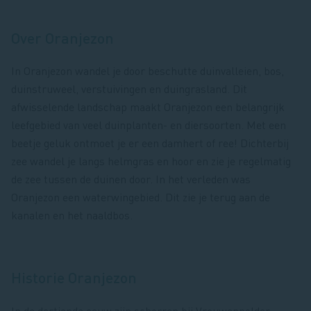
Over Oranjezon
In Oranjezon wandel je door beschutte duinvalleien, bos,
duinstruweel, verstuivingen en duingrasland. Dit
afwisselende landschap maakt Oranjezon een belangrijk
leefgebied van veel duinplanten- en diersoorten. Met een
beetje geluk ontmoet je er een damhert of ree! Dichterbij
zee wandel je langs helmgras en hoor en zie je regelmatig
de zee tussen de duinen door. In het verleden was
Oranjezon een waterwingebied. Dit zie je terug aan de
kanalen en het naaldbos.
Historie Oranjezon
In de dertiende eeuw zijn schorren bij Vrouwenpolder