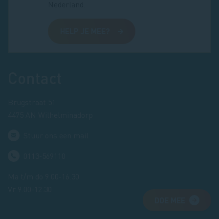
Nederland.
HELP JE MEE?
Footer
Contact
Brugstraat 51
4475 AN Wilhelminadorp
Stuur ons een mail
0113-569110
Ma t/m do 9.00-16.30
Vr 9.00-12.30
DOE MEE