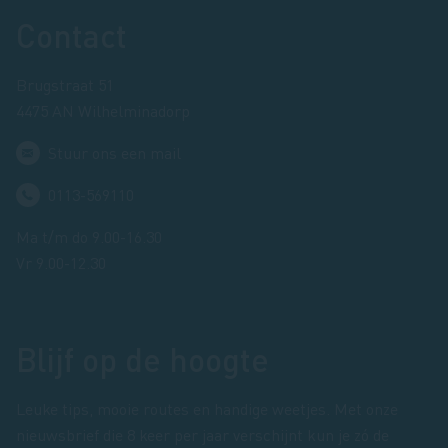
Footer
Contact
Brugstraat 51
4475 AN Wilhelminadorp
Stuur ons een mail
0113-569110
Ma t/m do 9.00-16.30
Vr 9.00-12.30
Blijf op de hoogte
Leuke tips, mooie routes en handige weetjes. Met onze
nieuwsbrief die 8 keer per jaar verschijnt kun je zó de