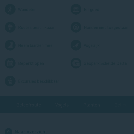
Afbeelding
Afbeelding
Wandelen
Erfgoed
Afbeelding
Afbeelding
Routes beschikbaar
Honden niet toegestaan
Afbeelding
Afbeelding
Neem laarzen mee
Vogelrijk
Afbeelding
Afbeelding
Beperkt open
Geopark Schelde Delta
Afbeelding
Excursies beschikbaar
n
Beleefroute
Vogels
Planten
Beheer
Naar overzicht