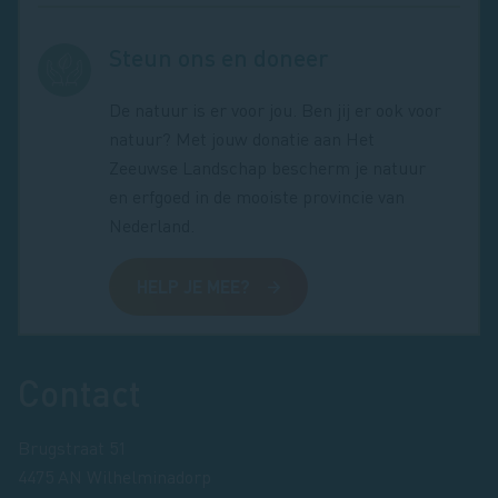
Steun ons en doneer
De natuur is er voor jou. Ben jij er ook voor
natuur? Met jouw donatie aan Het
Zeeuwse Landschap bescherm je natuur
en erfgoed in de mooiste provincie van
Nederland.
HELP JE MEE?
Footer
Contact
Brugstraat 51
4475 AN Wilhelminadorp