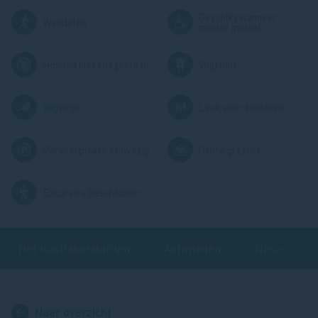
Geschikt wanneer
Afbeelding
Afbeelding
Wandelen
minder mobiel
Afbeelding
Afbeelding
Honden niet toegestaan
Vogelhut
Afbeelding
Afbeelding
Vogelrijk
Leuk voor kinderen
Afbeelding
Afbeelding
Parkeerplaats aanwezig
Grote grazers
Afbeelding
Excursies beschikbaar
Het Kustlaboratorium
Activiteiten
Nieuws & bl
Naar overzicht