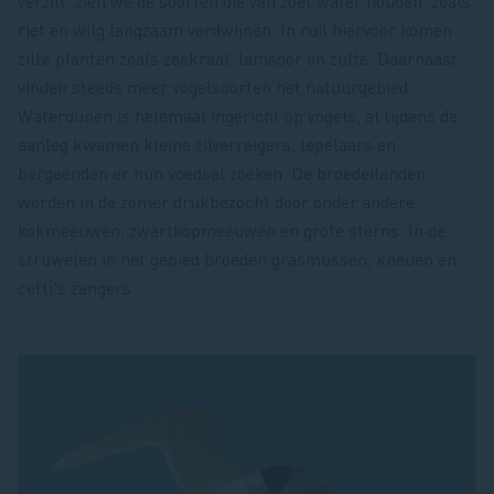
verzilt, zien we de soorten die van zoet water houden, zoals
riet en wilg langzaam verdwijnen. In ruil hiervoor komen
zilte planten zoals zeekraal, lamsoor en zulte. Daarnaast
vinden steeds meer vogelsoorten het natuurgebied.
Waterdunen is helemaal ingericht op vogels, al tijdens de
aanleg kwamen kleine zilverreigers, lepelaars en
bergeenden er hun voedsel zoeken. De broedeilanden
worden in de zomer drukbezocht door onder andere
kokmeeuwen, zwartkopmeeuwen en grote sterns. In de
struwelen in het gebied broeden grasmussen, kneuen en
cetti's zangers.