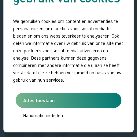
Op het erf van 't Hof Waterdunen staan, naast het
woonhuis, ook het Kustlabgebouw en de
We gebruiken cookies om content en advertenties te
zeegroentenschuur. In het Kustlabgebouw, een
personaliseren, om functies voor social media te
bieden en om ons websiteverkeer te analyseren. Ook
multifunctioneel gebouw is een ontvangstruimte, en een
delen we informatie over uw gebruik van onze site met
ruimte waar schelpdieren verwerkt kunnen worden.
onze partners voor social media, adverteren en
Momenteel gebruiken studenten van de HZ University deze
analyse. Deze partners kunnen deze gegevens
ruimte voor onderzoek. In de zeegroentenschuur is een
combineren met andere informatie die u aan ze heeft
koelruimte aanwezig, geschikt voor de verwerking van
verstrekt of die ze hebben verzameld op basis van uw
zeegroenten.
gebruik van hun services.
Alles toestaan
Handmatig instellen