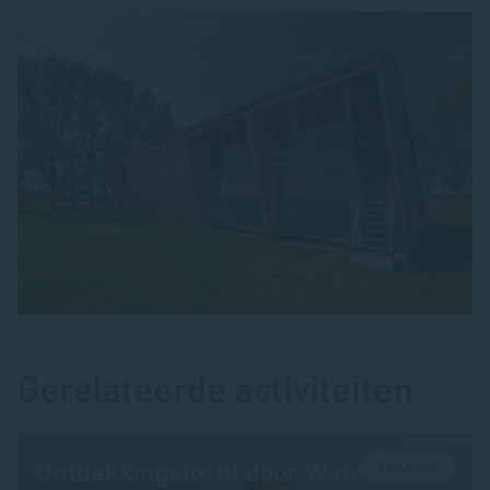
Gerelateerde activiteiten
Ontdekkingstocht door Waterdunen
EXCURSIE