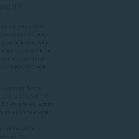
nen?
iefd bij
wandelaars,
rs en vogelaars
. Het is
g voor iedereen! Wil je er
 maken? Na je wandeling
 naar het strand of de
n Breskens of Groede
 via één van de drie
n
4,5 km
,
5,5 km
of
9 km
.
 5,5 km is geheel verhard
rolstoelen, kinderwagen
 is er genoeg te
erdunen. De