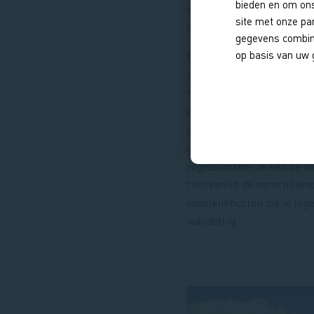
bieden en om ons
is dus nog volop in beweg
site met onze pa
ontwikkeling!
gegevens combine
op basis van uw 
Door een verbinding met d
getijdenduiker beweegt h
het getij. Dit zorgt voor 
natuurgebied dat de hele 
is. Het hele jaar door kan
genieten van veel verschi
vogelsoorten. Je kan de v
zien vanuit de verschillen
vogelkijkhutten die je teg
wandeling.