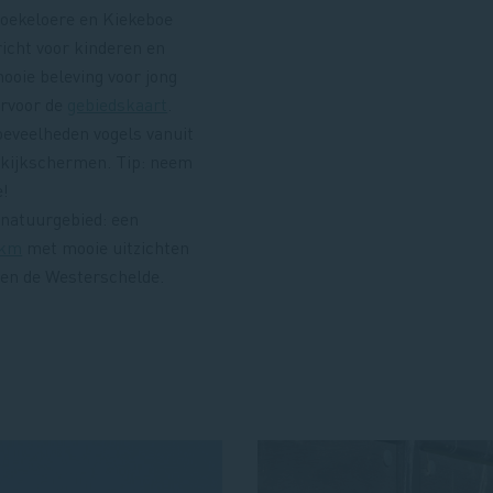
Koekeloere en Kiekeboe
richt voor kinderen en
ooie beleving voor jong
ervoor de
gebiedskaart
.
oeveelheden vogels vanuit
n kijkschermen. Tip: neem
e!
 natuurgebied: een
 km
met mooie uitzichten
en de Westerschelde.