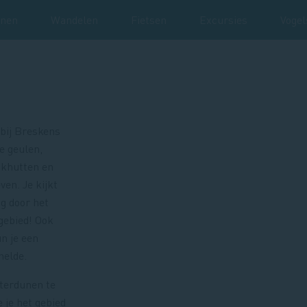
unen
Wandelen
Fietsen
Excursies
Vogel
 bij Breskens
e geulen,
jkhutten en
ven. Je kijkt
g door het
gebied! Ook
n je een
helde.
aterdunen te
e je het gebied