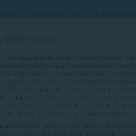
erdunen
Activiteiten Waterdunen
Op pad in Waterd
k Waterdunen
s ons unieke getijdennatuurgebied in
Zeeuws
‑
Vlaanderen
, vlak
 wandelt door prachtige natuur met slikken en de schorren, grot
ichten en duinen met uitzicht over de Westerschelde. De vogelki
uitkijkpunten laten je de natuur in Waterdunen van dichtbij bele
en met eilanden vol vogels. De afwisseling maakt iedere wandelin
 Dus trek je wandelschoenen aan en ontdek dit prachtige natuur
bers kunnen Waterdunen ontdekken. Rondom het natuurgebied ku
tsroute rijden met uitzicht over het natuurgebied en de Westersc
a delen we alle informatie die je nodig hebt om je bezoek aan W
e er kunt doen, wat je kunt zien, hoe je het gebied bereikt en ho