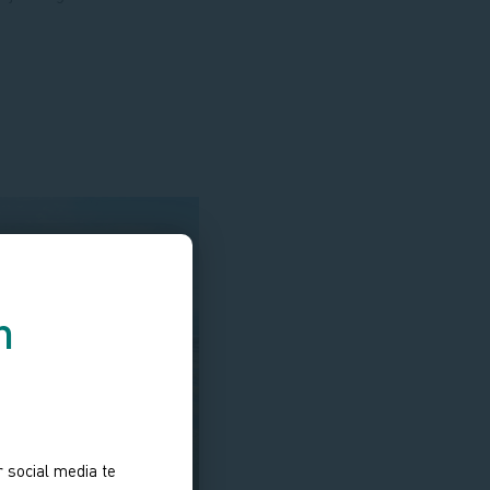
n
 social media te