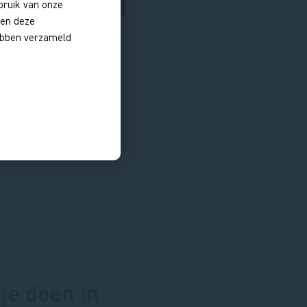
bruik van onze
nen deze
hebben verzameld
je doen in