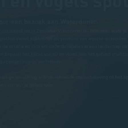
n en vogels spo
 voor een bezoek aan Waterdunen
k natuurgebied in Zeeuwse-Vlaanderen bij Breskens waar j
potten vanuit kijkhutten en genieten van weidse uitzichten.
n de drukte en zich wil onderdompelen in een landschap d
n bepaalt het ritme van eb en vloed hoe het gebied eruitzie
 duizenden vogels aantrekken.
rustige wandeling, indrukwekkende natuurbeleving of het s
n verrast je iedere keer.