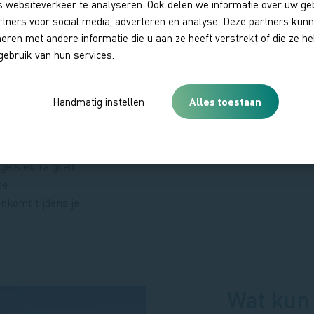
 websiteverkeer te analyseren. Ook delen we informatie over uw ge
ing en
rtners voor social media, adverteren en analyse. Deze partners kun
ren met andere informatie die u aan ze heeft verstrekt of die ze 
gebruik van hun services.
e zee via een
et gebied mee met
een dynamisch
Handmatig instellen
Alles toestaan
dag in beweging
 je in Waterdunen
llende
ogels extra goed
de
enkomt tijdens je
Wat kun 