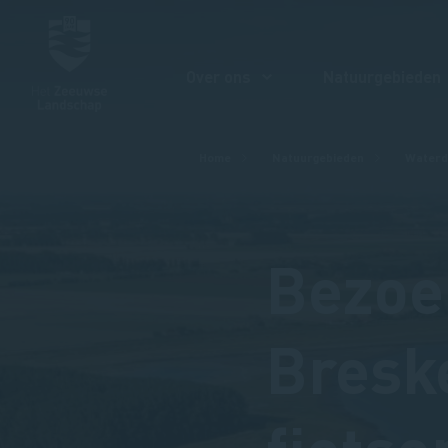
Over ons
Natuurgebieden
Kruimelpad
Home
Natuurgebieden
Waterd
Bezoe
Bresk