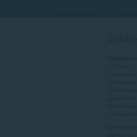
Ontdek Waterdunen
Uniek Wat
Ontde
Waterdunen
i
en Groede. Je
unieke vergez
verschillende 
uit over krek
gebied uniek.
fietsliefheb
prachtige fie
Op deze pagin
plannen: wat j