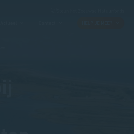
Steun het Zeeuwse Natuurfonds
Actueel
Contact
HELP JE MEE?
ten
ij