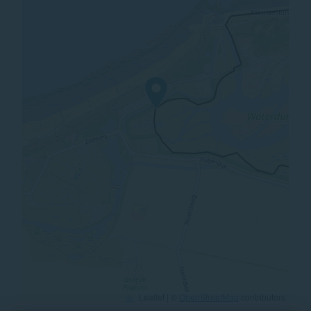
Leaflet | ©
OpenStreetMap
contributors