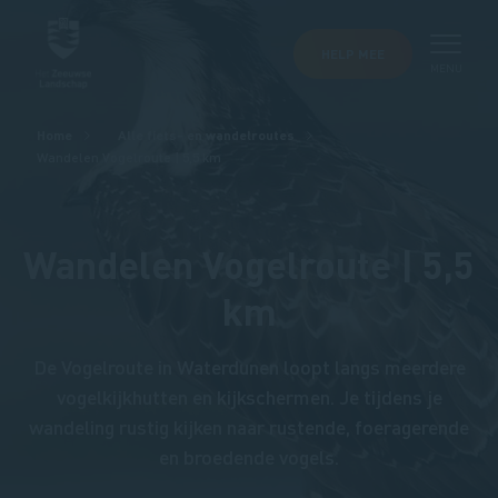
HELP MEE
MENU
Kruimelpad
Home
Alle fiets- en wandelroutes
Wandelen Vogelroute | 5,5 km
Wandelen Vogelroute | 5,5
km
De Vogelroute in Waterdunen loopt langs meerdere
vogelkijkhutten en kijkschermen. Je tijdens je
wandeling rustig kijken naar rustende, foeragerende
en broedende vogels.