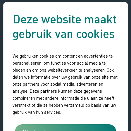
Andere wandelroutes in Waterdunen
Deze website maakt
Waterdunen beschikt naast De Vogelroute nog over
gebruik van cookies
twee wandelroutes:
De Zeekraalroute
(4,5 km) en
De
Golfroute
(9 km).
Download hier de plattegron
d
en bekijk de routes en
We gebruiken cookies om content en advertenties te
personaliseren, om functies voor social media te
uitkijkpunten om je bezoek te plannen.
bieden en om ons websiteverkeer te analyseren. Ook
delen we informatie over uw gebruik van onze site met
onze partners voor social media, adverteren en
analyse. Deze partners kunnen deze gegevens
combineren met andere informatie die u aan ze heeft
verstrekt of die ze hebben verzameld op basis van uw
gebruik van hun services.