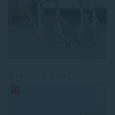
Wandelroute op de kaart
+
−