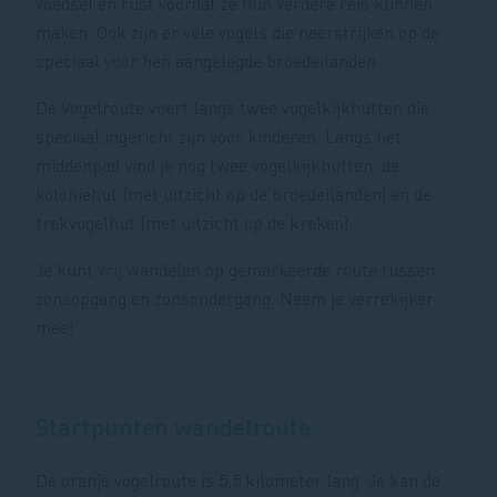
voedsel en rust voordat ze hun verdere reis kunnen
maken. Ook zijn er vele vogels die neerstrijken op de
speciaal voor hen aangelegde broedeilanden.
De Vogelroute voert langs twee vogelkijkhutten die
speciaal ingericht zijn voor kinderen. Langs het
middenpad vind je nog twee vogelkijkhutten: de
koloniehut (met uitzicht op de broedeilanden) en de
trekvogelhut (met uitzicht op de kreken).
Je kunt vrij wandelen op gemarkeerde route tussen
zonsopgang en zonsondergang. Neem je verrekijker
mee!
Startpunten wandelroute
De oranje vogelroute is 5,5 kilometer lang. Je kan de