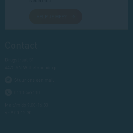
Nederland.
HELP JE MEE?
Footer
Contact
Brugstraat 51
4475 AN Wilhelminadorp
Stuur ons een mail
0113-569110
Ma t/m do 9.00-16.30
Vr 9.00-12.30