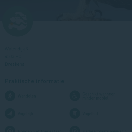
Afbeelding
Walendijk 9
4503 PC
Breskens
Praktische informatie
Geschikt wanneer
Afbeelding
Afbeelding
Wandelen
minder mobiel
Afbeelding
Afbeelding
Vogelrijk
Vogelhut
Afbeelding
Afbeelding
Honden niet toegestaan
Parkeerplaats aanwezig