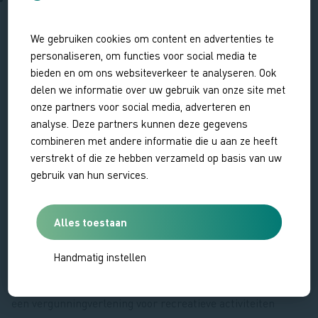
Hiervoor gelden specifieke toestemmingscriteria, lees ze
hier
We gebruiken cookies om content en advertenties te
personaliseren, om functies voor social media te
Geen toestemming
bieden en om ons websiteverkeer te analyseren. Ook
delen we informatie over uw gebruik van onze site met
Activiteiten waar GEEN toestemming voor gegeven zal
onze partners voor social media, adverteren en
worden: met drones vliegen, nachtactiviteiten, bijv.
analyse. Deze partners kunnen deze gegevens
wandeling of dropping, overnachten in het gebied, gebruik
combineren met andere informatie die u aan ze heeft
van barbecue of open vuur, metaaldetectie en
verstrekt of die ze hebben verzameld op basis van uw
magneetvissen etc.
gebruik van hun services.
Hoe verstuur ik een aanvraag voor toestemming?
Alles toestaan
Stuur je aanvraag minimaal 4 weken voor de start van de
inschrijving in. Gebruik hiervoor het
aanvraagformulier
en
Handmatig instellen
mail dit met een (Google Maps) locatie-kaartje
naar
vergunningen@hetzeeuwselandschap.nl
. In geval van
een vergunningverlening voor recreatieve activiteiten