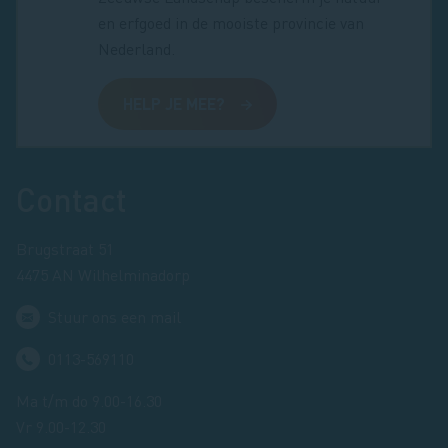
en erfgoed in de mooiste provincie van
Nederland.
HELP JE MEE?
Footer
Contact
Brugstraat 51
4475 AN Wilhelminadorp
Stuur ons een mail
0113-569110
Ma t/m do 9.00-16.30
Vr 9.00-12.30