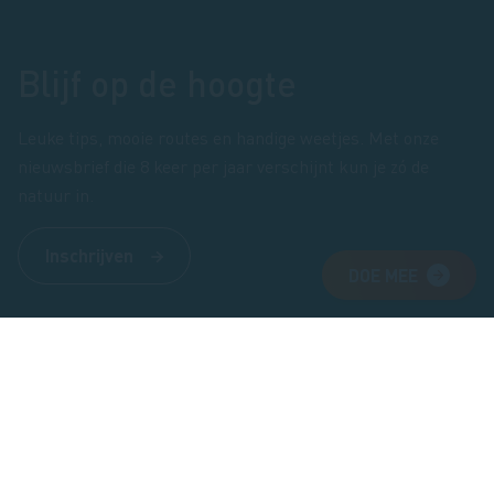
Blijf op de hoogte
Leuke tips, mooie routes en handige weetjes. Met onze
nieuwsbrief die 8 keer per jaar verschijnt kun je zó de
natuur in.
Inschrijven
DOE MEE