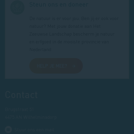
Steun ons en doneer
De natuur is er voor jou. Ben jij er ook voor
natuur? Met jouw donatie aan Het
Zeeuwse Landschap bescherm je natuur
en erfgoed in de mooiste provincie van
Nederland.
HELP JE MEE?
Footer
Contact
Brugstraat 51
4475 AN Wilhelminadorp
Stuur ons een mail