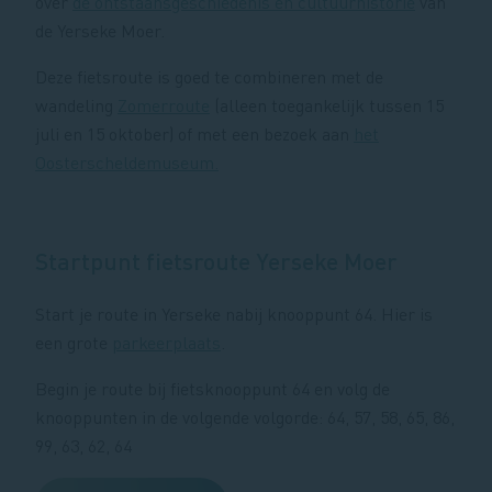
over
de ontstaansgeschiedenis en cultuurhistorie
van
de Yerseke Moer.
Deze fietsroute is goed te combineren met de
wandeling
Zomerroute
(alleen toegankelijk tussen 15
juli en 15 oktober) of met een bezoek aan
het
Oosterscheldemuseum.
Startpunt fietsroute Yerseke Moer
Start je route in Yerseke nabij knooppunt 64. Hier is
een grote
parkeerplaats
.
Begin je route bij fietsknooppunt 64 en volg de
knooppunten in de volgende volgorde: 64, 57, 58, 65, 86,
99, 63, 62, 64