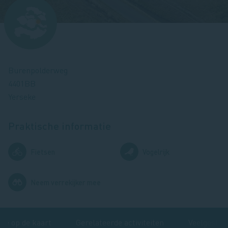
Afbeelding
Burenpolderweg
4401BB
Yerseke
Praktische informatie
Afbeelding
Afbeelding
Fietsen
Vogelrijk
Afbeelding
Neem verrekijker mee
te op de kaart
Gerelateerde activiteiten
Veelgestel