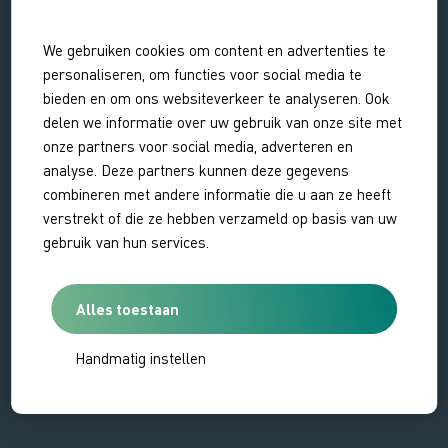
We gebruiken cookies om content en advertenties te
Leaflet | ©
OpenStreetMap
contributors
personaliseren, om functies voor social media te
bieden en om ons websiteverkeer te analyseren. Ook
Gerelateerde activiteiten
delen we informatie over uw gebruik van onze site met
onze partners voor social media, adverteren en
analyse. Deze partners kunnen deze gegevens
combineren met andere informatie die u aan ze heeft
Fietsen Inlagen Noord-Beveland |
ROUTE
verstrekt of die ze hebben verzameld op basis van uw
30 kilometer
gebruik van hun services.
Inlagen Noord-
Beveland
Alles toestaan
Handmatig instellen