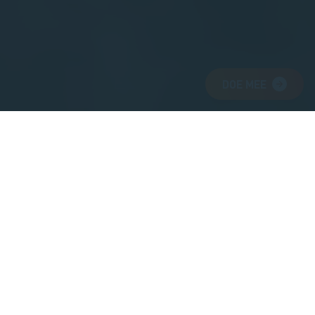
DOE MEE
Zeeland blijft niet vanzelf zo mooi
Daarom zet Stichting Het Zeeuwse Landschap zich al 90
jaar in om natuur, landschap en het daarmee verbonden
erfgoed in Zeeland te beschermen voor nu en voor
generaties na ons. We doen dit samen met bevlogen
medewerkers, enthousiaste vrijwilligers en betrokken
Beschermers. En door goede relaties en samenwerking