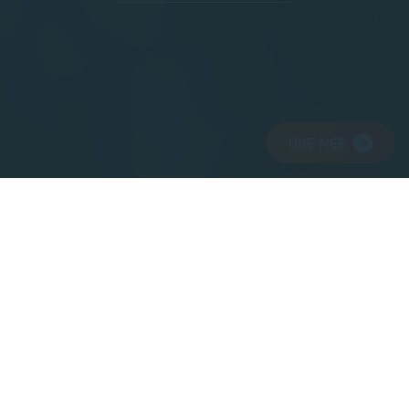
DOE MEE
Zeeland blijft niet vanzelf zo mooi
Daarom zet Stichting Het Zeeuwse Landschap zich al 90
jaar in om natuur, landschap en het daarmee verbonden
erfgoed in Zeeland te beschermen voor nu en voor
generaties na ons. We doen dit samen met bevlogen