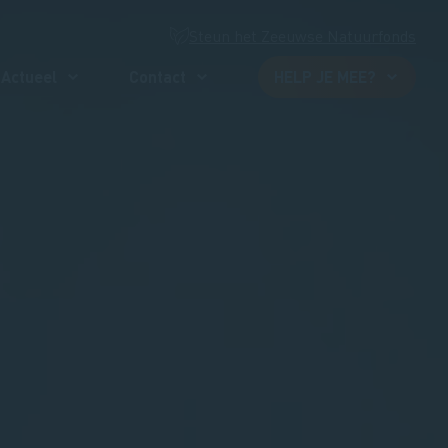
Steun het Zeeuwse Natuurfonds
Actueel
Contact
HELP JE MEE?