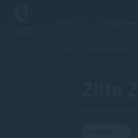
Over ons
Natuurgebieden
Kruimelpad
Home
Alle activiteiten in de natuur
Zilte
Een echte Zeeuwse belev
Aanmelden