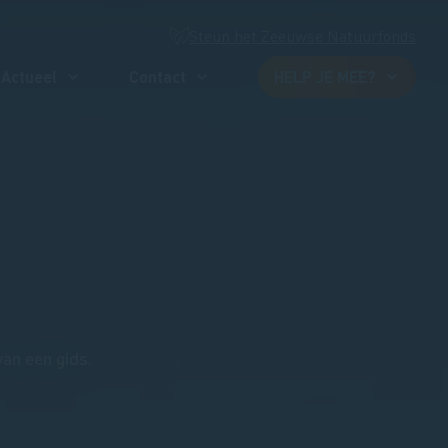
Steun het Zeeuwse Natuurfonds
Actueel
Contact
HELP JE MEE?
an een gids.