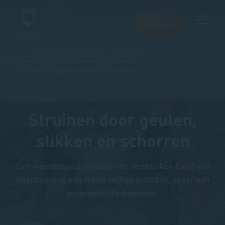
HELP MEE
MENU
Kruimelpad
Home
Alle activiteiten in de natuur
Struinen door geulen, slikken en schorren
Struinen door geulen,
slikken en schorren
Een wandelexcursie door het Verdronken Land van
Saeftinghe is een fysiek pittige activiteit, maar een
onvergetelijke belevenis.