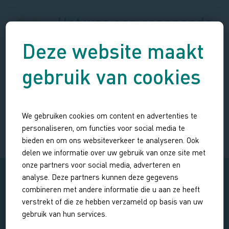
Het was een spannende
en inspannende tocht
Deze website maakt
door een uniek, weids,
gebruik van cookies
ruig en prachtig
natuurgebied.
CAAAROOO
We gebruiken cookies om content en advertenties te
Blog over uitstapjes, reizen en wandelen
personaliseren, om functies voor social media te
bieden en om ons websiteverkeer te analyseren. Ook
delen we informatie over uw gebruik van onze site met
onze partners voor social media, adverteren en
analyse. Deze partners kunnen deze gegevens
combineren met andere informatie die u aan ze heeft
verstrekt of die ze hebben verzameld op basis van uw
gebruik van hun services.
KIES EEN DATUM