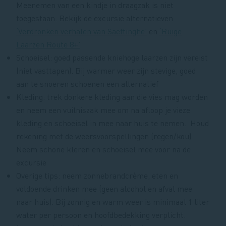
Meenemen van een kindje in draagzak is niet
toegestaan. Bekijk de excursie alternatieven
‘Verdronken verhalen van Saeftinghe’
en
‘Ruige
Laarzen Route 8+’
Schoeisel: goed passende kniehoge laarzen zijn vereist
(niet vasttapen). Bij warmer weer zijn stevige, goed
aan te snoeren schoenen een alternatief
Kleding: trek donkere kleding aan die vies mag worden
en neem een vuilniszak mee om na afloop je vieze
kleding en schoeisel in mee naar huis te nemen. Houd
rekening met de weersvoorspellingen (regen/kou).
Neem schone kleren en schoeisel mee voor na de
excursie
Overige tips: neem zonnebrandcrème, eten en
voldoende drinken mee (geen alcohol en afval mee
naar huis). Bij zonnig en warm weer is minimaal 1 liter
water per persoon en hoofdbedekking verplicht.