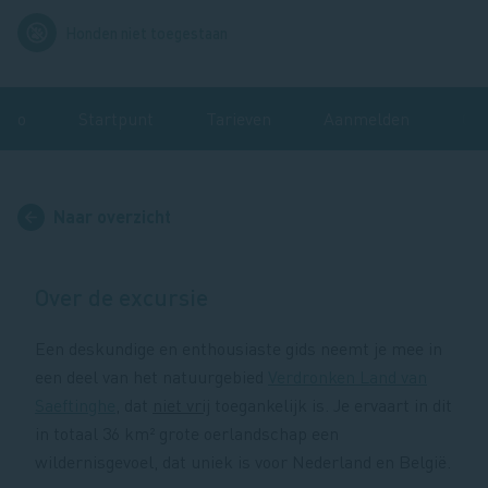
Afbeelding
Honden niet toegestaan
info
Startpunt
Tarieven
Aanmelden
Ger
Naar overzicht
Over de excursie
Een deskundige en enthousiaste gids neemt je mee in
een deel van het natuurgebied
Verdronken Land van
Saeftinghe
, dat
niet vrij
toegankelijk is. Je ervaart in dit
in totaal 36 km² grote oerlandschap een
wildernisgevoel, dat uniek is voor Nederland en België.