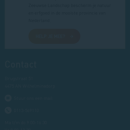
Zeeuwse Landschap bescherm je natuur
en erfgoed in de mooiste provincie van
Nederland.
HELP JE MEE?
Footer
Contact
Brugstraat 51
4475 AN Wilhelminadorp
Stuur ons een mail
0113-569110
Ma t/m do 9.00-16.30
Vr 9.00-12.30