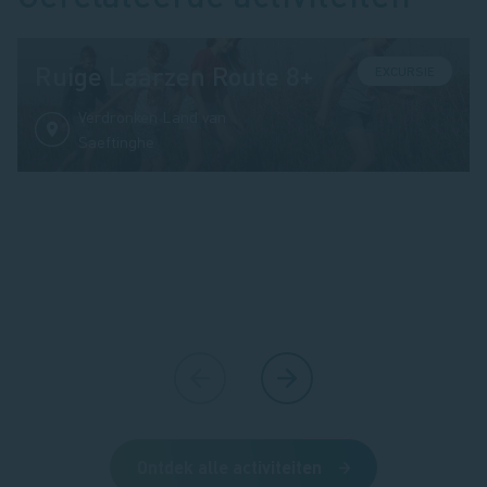
Ruige Laarzen Route 8+
EXCURSIE
Verdronken Land van
Saeftinghe
Ontdek alle activiteiten