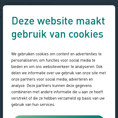
Speurtocht voor kinderen
Verhuur van verrekijkers
Deze website maakt
Toilet (voor bezoekers Saeftinghe)
gebruik van cookies
Openingstijden
Openingstijden
We gebruiken cookies om content en advertenties te
Het bezoekerscentrum op woensdagmiddag van 12.00-16.00
personaliseren, om functies voor social media te
uur geopend (april t/m 20 september).
bieden en om ons websiteverkeer te analyseren. Ook
delen we informatie over uw gebruik van onze site met
Daarnaast is het bezoekerscentrum - tijdens excursies -
onze partners voor social media, adverteren en
extra geopend.
analyse. Deze partners kunnen deze gegevens
woensdag 5 augustus
12.00-16.00 uur
combineren met andere informatie die u aan ze heeft
verstrekt of die ze hebben verzameld op basis van uw
donderdag 6 augustus
12.30-15.30 uur
gebruik van hun services.
vrijdag 7 augustus
13.30-16.00 uur
zondag 9 augustus
12.00-18.00 uur