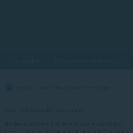
Openingstijden
Entree Bezoekerscentrum Saeftinghe
Terug naar Verdronken Land van Saeftinghe
Over het bezoekerscentrum
Het Bezoekerscentrum Verdronken Land van Saeftinghe
neemt je mee door het unieke natuurgebied het Verdronken