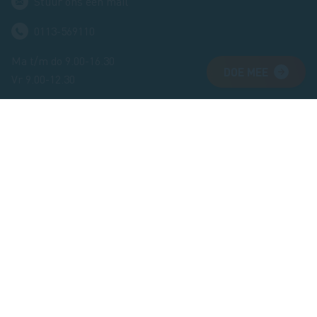
Stuur ons een mail
0113-569110
Ma t/m do 9.00-16.30
DOE MEE
Vr 9.00-12.30
Blijf op de hoogte
Leuke tips, mooie routes en handige weetjes. Met onze
nieuwsbrief die 8 keer per jaar verschijnt kun je zó de
natuur in.
Inschrijven