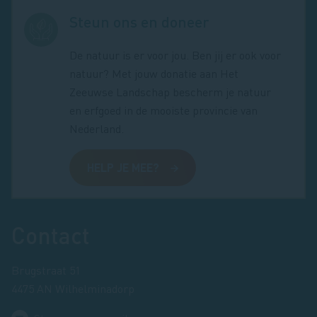
Steun ons en doneer
De natuur is er voor jou. Ben jij er ook voor
natuur? Met jouw donatie aan Het
Zeeuwse Landschap bescherm je natuur
en erfgoed in de mooiste provincie van
Nederland.
HELP JE MEE?
Footer
Contact
Brugstraat 51
4475 AN Wilhelminadorp