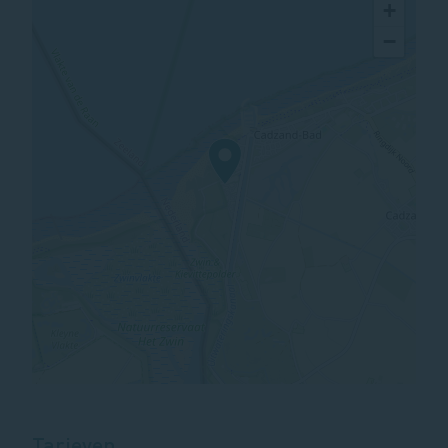
+
−
Tarieven