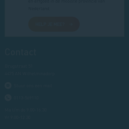
en erfgoed in de mooiste provincie van
Nederland.
HELP JE MEE?
Footer
Contact
Brugstraat 51
4475 AN Wilhelminadorp
Stuur ons een mail
0113-569110
Ma t/m do 9.00-16.30
Vr 9.00-12.30