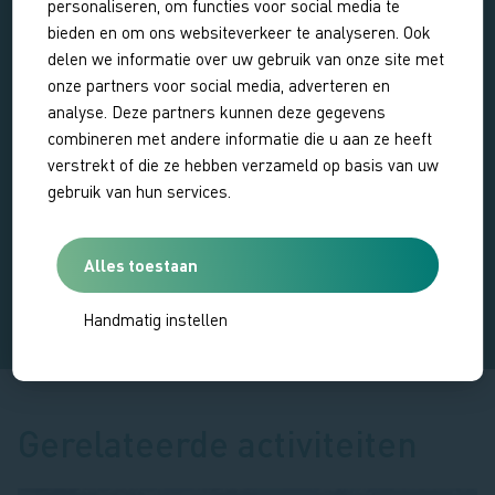
personaliseren, om functies voor social media te
bieden en om ons websiteverkeer te analyseren. Ook
delen we informatie over uw gebruik van onze site met
onze partners voor social media, adverteren en
Excursie niet beschikbaar
analyse. Deze partners kunnen deze gegevens
combineren met andere informatie die u aan ze heeft
Op dit moment zijn er geen data ingepland voor deze
verstrekt of die ze hebben verzameld op basis van uw
excursie
gebruik van hun services.
BEKIJK ALLE EXCURSIES
Alles toestaan
Handmatig instellen
Gerelateerde activiteiten