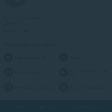
G. van Hoekestraat 2
4525 NH
Retranchement
Praktische informatie
Afbeelding
Afbeelding
Leuk voor kinderen
Wandelen
Neem wandelschoenen
Afbeelding
Afbeelding
Neem verrekijker mee
mee
Afbeelding
Afbeelding
Parkeerplaats aanwezig
Honden niet toegestaan
Tarieven
Aanmelden
Gerelateerde activiteite