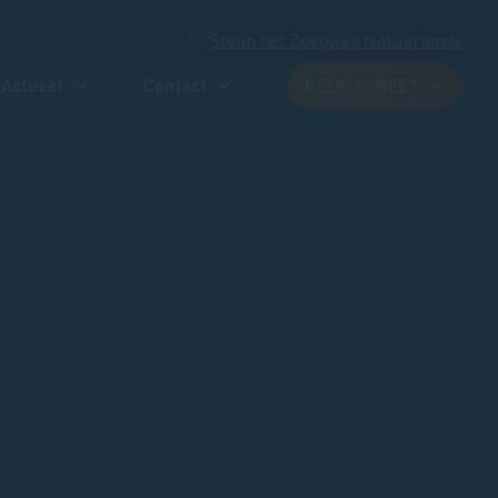
Steun het Zeeuwse Natuurfonds
Actueel
Contact
HELP JE MEE?
s