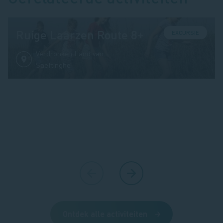
Ruige Laarzen Route 8+
EXCURSIE
Verdronken Land van
Saeftinghe
Ontdek alle activiteiten