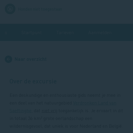
Afbeelding
Honden niet toegestaan
info
Startpunt
Tarieven
Aanmelden
Ger
Naar overzicht
Over de excursie
Een deskundige en enthousiaste gids neemt je mee in
een deel van het natuurgebied
Verdronken Land van
Saeftinghe
, dat
niet vrij
toegankelijk is. Je ervaart in dit
in totaal 36 km² grote oerlandschap een
wildernisgevoel, dat uniek is voor Nederland en België.