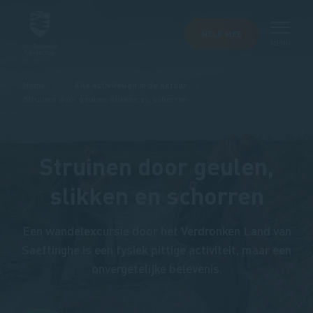
HELP MEE
MENU
Kruimelpad
Home
Alle activiteiten in de natuur
Struinen door geulen, slikken en schorren
Struinen door geulen,
slikken en schorren
Een wandelexcursie door het Verdronken Land van
Saeftinghe is een fysiek pittige activiteit, maar een
onvergetelijke belevenis.