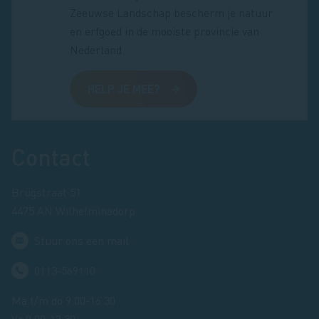
Zeeuwse Landschap bescherm je natuur
en erfgoed in de mooiste provincie van
Nederland.
HELP JE MEE?
Footer
Contact
Brugstraat 51
4475 AN Wilhelminadorp
Stuur ons een mail
0113-569110
Ma t/m do 9.00-16.30
Vr 9.00-12.30