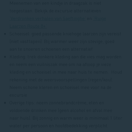
Meenemen van een kindje in draagzak is niet
toegestaan. Bekijk de excursie alternatieven
‘Verdronken verhalen van Saeftinghe’
en
‘Ruige
Laarzen Route 8+’
Schoeisel: goed passende kniehoge laarzen zijn vereist
(niet vasttapen). Bij warmer weer zijn stevige, goed
aan te snoeren schoenen een alternatief
Kleding: trek donkere kleding aan die vies mag worden
en neem een vuilniszak mee om na afloop je vieze
kleding en schoeisel in mee naar huis te nemen. Houd
rekening met de weersvoorspellingen (regen/kou).
Neem schone kleren en schoeisel mee voor na de
excursie
Overige tips: neem zonnebrandcrème, eten en
voldoende drinken mee (geen alcohol en afval mee
naar huis). Bij zonnig en warm weer is minimaal 1 liter
water per persoon en hoofdbedekking verplicht.