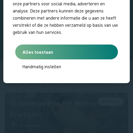
Op dit moment zijn er geen data ingepland voor deze
onze partners voor social media, adverteren en
excursie
analyse. Deze partners kunnen deze gegevens
combineren met andere informatie die u aan ze heeft
verstrekt of die ze hebben verzameld op basis van uw
BEKIJK ALLE EXCURSIES
gebruik van hun services.
Alles toestaan
Handmatig instellen
Gerelateerde activiteiten
Strandexpeditie Het Groene Strand
EXCURSIE
Oranjezon
Oranjezon