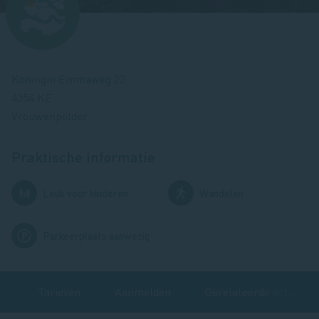
Koningin Emmaweg 22
4354 KE
Vrouwenpolder
Praktische informatie
Afbeelding
Afbeelding
Leuk voor kinderen
Wandelen
Afbeelding
Parkeerplaats aanwezig
t
Tarieven
Aanmelden
Gerelateerde activiteit