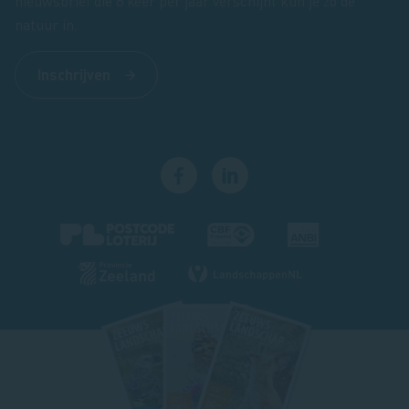
nieuwsbrief die 8 keer per jaar verschijnt kun je zó de
natuur in.
Inschrijven
Footer
magazine