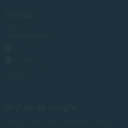
Footer
Contact
Brugstraat 51
4475 AN Wilhelminadorp
Stuur ons een mail
0113-569110
Ma t/m do 9.00-16.30
Vr 9.00-12.30
Blijf op de hoogte
Leuke tips, mooie routes en handige weetjes. Met onze