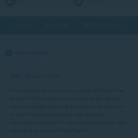
Afbeelding
Afbeelding
Vogelrijk
mee
Tarieven
Aanmelden
Gerelateerde activiteite
Naar overzicht
Over de excursie
In de vakantie struint jong en oud door de Slikken van
de Heen. Trek je laarzen aan en volg de gids die alles
weet te vertellen over dit gebied en over de dieren die
er leven, zoals konikpaarden, rode geuzen en
natuurlijk de wisenten. En als je heel veel gelukt hebt,
dan kom je ze misschien wel tegen!