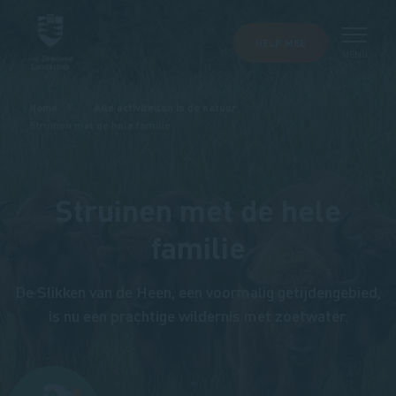
HELP MEE
MENU
Kruimelpad
Home
Alle activiteiten in de natuur
Struinen met de hele familie
Struinen met de hele
familie
De Slikken van de Heen, een voormalig getijdengebied,
is nu een prachtige wildernis met zoetwater.
Afbeelding