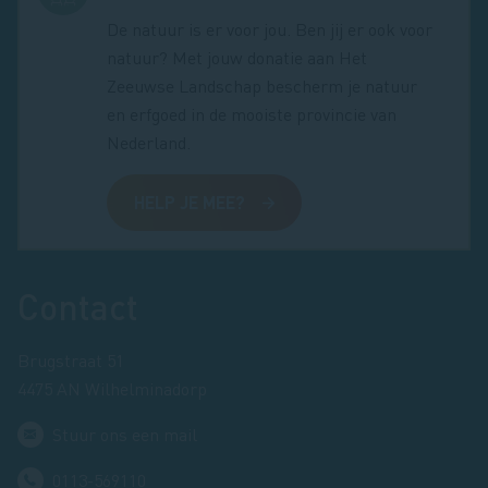
De natuur is er voor jou. Ben jij er ook voor
natuur? Met jouw donatie aan Het
Zeeuwse Landschap bescherm je natuur
en erfgoed in de mooiste provincie van
Nederland.
HELP JE MEE?
Footer
Contact
Brugstraat 51
4475 AN Wilhelminadorp
Stuur ons een mail
0113-569110