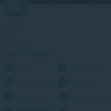
Campweg
4675
Sint Philipsland
Praktische informatie
Afbeelding
Afbeelding
Wandelen
Leuk voor kinderen
Afbeelding
Afbeelding
Parkeerplaats aanwezig
Grote grazers
Afbeelding
Afbeelding
Neem laarzen mee
Honden niet toegestaan
Neem wandelschoenen