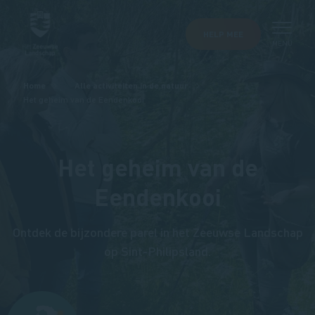
HELP MEE
MENU
Kruimelpad
Home
Alle activiteiten in de natuur
Het geheim van de Eendenkooi
Het geheim van de
Eendenkooi
Ontdek de bijzondere parel in het Zeeuwse Landschap
op Sint-Philipsland.
Afbeelding