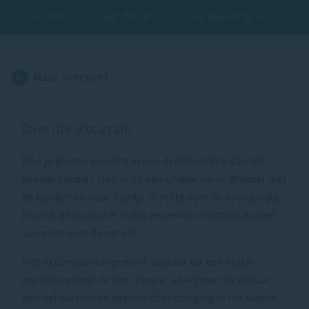
Tarieven
Aanmelden
Gerelateerde activiteite
Naar overzicht
Over de excursie
Ben je geïnteresseerd in een demonstratie van het
kooikerhondje? Dan is dit een unieke kans. Wandel met
de kooiker en haar hondje in stilte door de kooi-jungle,
bezoek de expositie in het bezoekerscentrum en leer
van alles over de natuur.
Het excursiearrangement bestaat uit een stilte-
wandeling door de kooi-jungle, uitleg over de natuur,
een natuurfilm en expositiebezichtiging in het kleine