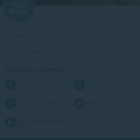
Noordweg 51
4675RN
Sint Philipsland
Praktische informatie
Afbeelding
Afbeelding
Wandelen
Leuk voor kinderen
Bezoekerscentrum
Afbeelding
Afbeelding
Parkeerplaats aanwezig
aanwezig
Neem wandelschoenen
Afbeelding
mee