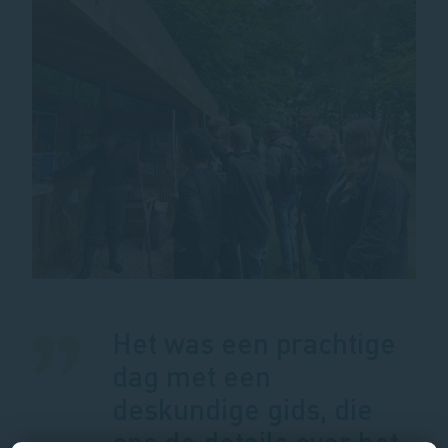
Het was een prachtige
dag met een
deskundige gids, die
ons de details over het