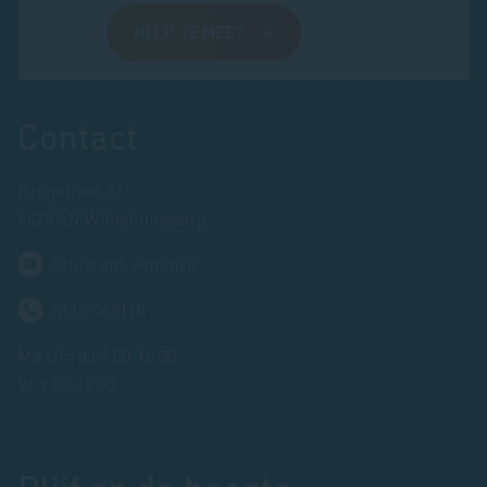
HELP JE MEE?
Footer
Contact
Brugstraat 51
4475 AN Wilhelminadorp
Stuur ons een mail
0113-569110
Ma t/m do 9.00-16.30
Vr 9.00-12.30