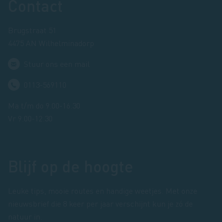
Footer
Contact
Brugstraat 51
4475 AN Wilhelminadorp
Stuur ons een mail
0113-569110
Ma t/m do 9.00-16.30
Vr 9.00-12.30
Blijf op de hoogte
Leuke tips, mooie routes en handige weetjes. Met onze
nieuwsbrief die 8 keer per jaar verschijnt kun je zó de
natuur in.