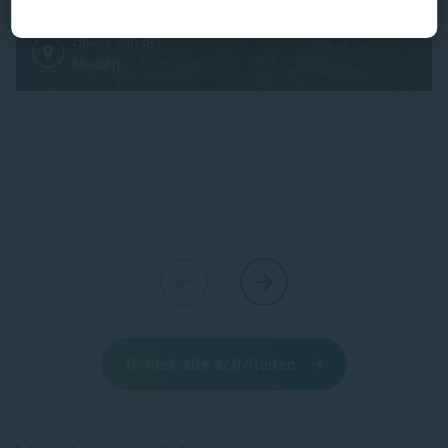
Terug naar de jaren 30
Hoeve van der
Meulen
Ontdek alle activiteiten