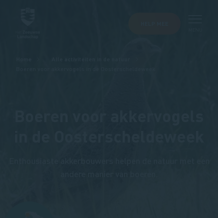
HELP MEE
MENU
Kruimelpad
Home
Alle activiteiten in de natuur
Boeren voor akkervogels in de Oosterscheldeweek
Boeren voor akkervogels
in de Oosterscheldeweek
Enthousiaste akkerbouwers helpen de natuur met een
andere manier van boeren.
Afbeelding