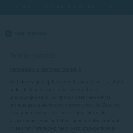
Tarieven
Gerelateerde activiteiten
Veelgestel
Naar overzicht
Over de excursie
Aanmelden is niet meer mogelijk
Veel akkervogels op boerenland, zoals de patrijs, staan
onder druk en dreigen te verdwijnen. In het
landbouwgebied bij Burghsluis werkt een aantal
enthousiaste akkerbouwers samen met Het Zeeuwse
Landschap om hier iets aan te doen. Dit unieke
projectgebied, waar in het verleden op internationaal
niveau het Partridge-project werd uitgevoerd bevat