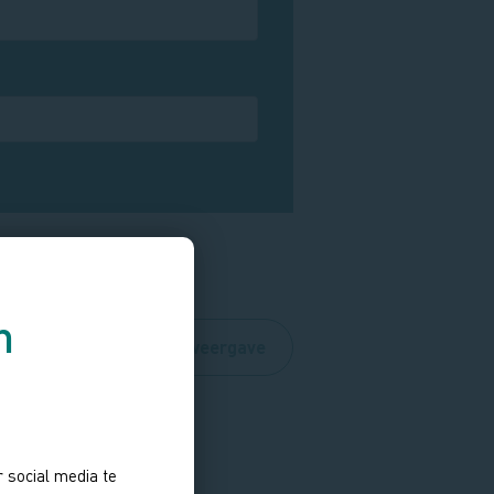
n
Routes
Kaartweergave
 social media te