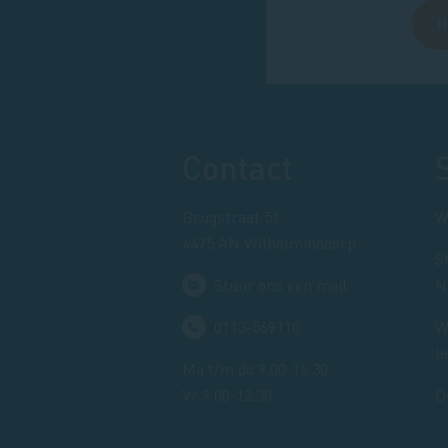
H
Footer
Contact
Brugstraat 51
W
4475 AN Wilhelminadorp
S
Stuur ons een mail
N
0113-569110
W
l
Ma t/m do 9.00-16.30
Vr 9.00-12.30
D