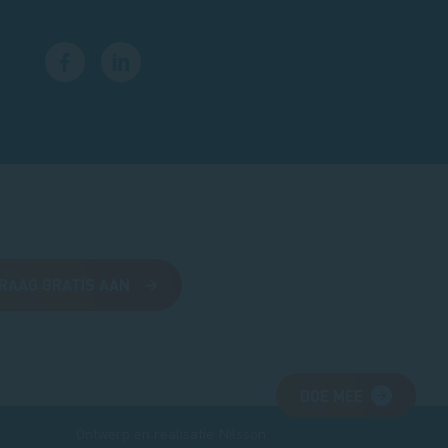
RAAG GRATIS AAN
DOE MEE
Ontwerp en realisatie
Nilsson