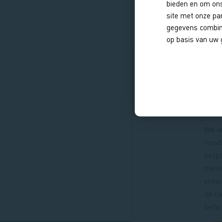
Paginatie
bieden en om ons
site met onze pa
gegevens combine
op basis van uw 
Wo
vr
We w
honde
help
mate
vrijw
de na
beho