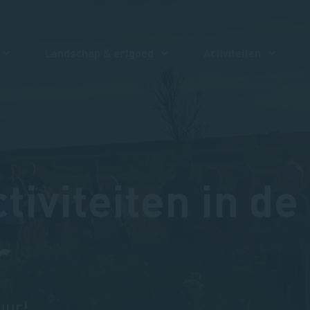
Landschap & erfgoed
Activiteiten
ctiviteiten in de
r
uur!