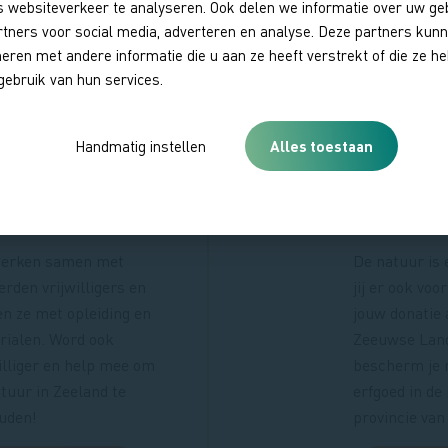
 websiteverkeer te analyseren. Ook delen we informatie over uw ge
Eerste
…
10
11
12
13
14
Eerste
Vorige
Pagina
Pagina
Pagina
Pagina
Huidige
rtners voor social media, adverteren en analyse. Deze partners kun
pagina
pagina
pagina
ren met andere informatie die u aan ze heeft verstrekt of die ze 
gebruik van hun services.
rd ook
Steun 
Handmatig instellen
Alles toestaan
ijwilliger
donee
erken samen met
De natuur is 
rden vrijwilligers en
jij er ook vo
en ze met opleiding en
jouw donatie
rialen. Word ook
Zeeuwse Lan
illiger en help mee om
bescherm je 
tuur in Zeeland te
erfgoed in de
uden!
provincie van