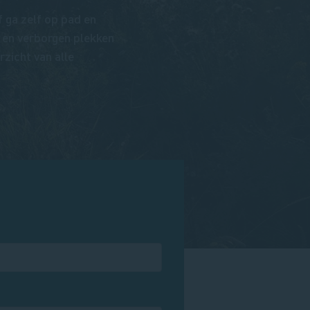
f ga zelf op pad en
 en verborgen plekken
rzicht van alle