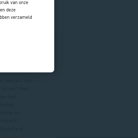
bruik van onze
nen deze
hebben verzameld
ons en
r
er voor jou. Ben
or natuur? Met
 aan Het
dschap
natuur en
 mooiste
 Nederland.