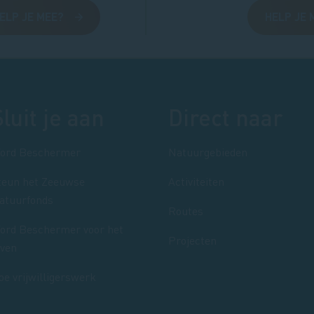
ELP JE MEE?
HELP JE 
Sluit je aan
Direct naar
ord Beschermer
Natuurgebieden
teun het Zeeuwse
Activiteiten
atuurfonds
Routes
ord Beschermer voor het
Projecten
even
oe vrijwilligerswerk