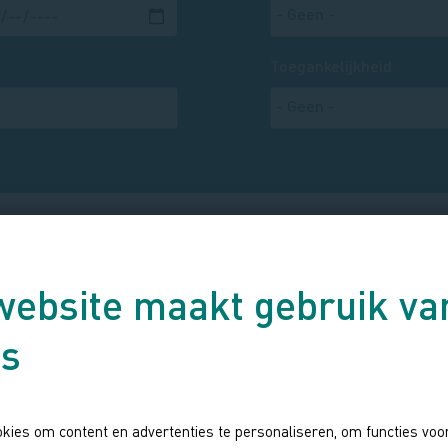
Toegankelijkheid
website maakt gebruik va
Agenda
es
kies om content en advertenties te personaliseren, om functies voor