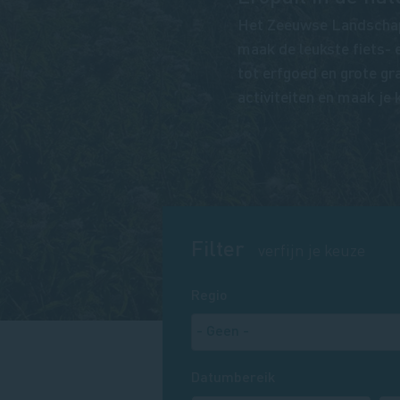
Het Zeeuwse Landschap o
maak de leukste fiets-
tot erfgoed en grote gra
activiteiten en maak je 
Filter
verfijn je keuze
Regio
Datumbereik