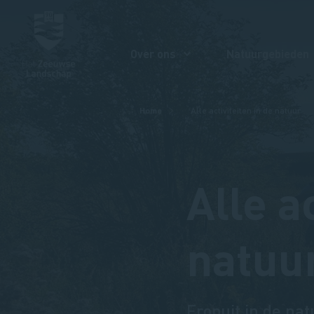
Over ons
Natuurgebieden
Kruimelpad
Home
Alle activiteiten in de natuur
Alle a
natuu
Eropuit in de nat