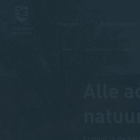
Over ons
Natuurgebieden
Kruimelpad
Home
Alle activiteiten in de natuur
Alle a
natuu
Eropuit in de nat