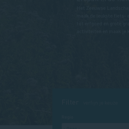
Het Zeeuwse Landschap o
maak de leukste fiets-
tot erfgoed en grote gra
activiteiten en maak je 
Filter
verfijn je keuze
Regio