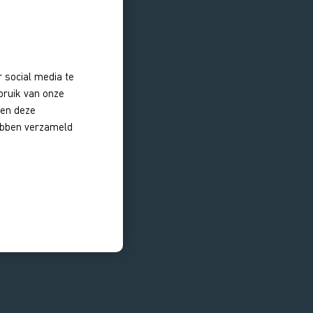
 social media te
bruik van onze
nen deze
hebben verzameld