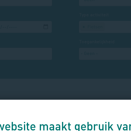
Type activiteit
×
Fietsen
Toegankelijkheid
Agenda
website maakt gebruik va