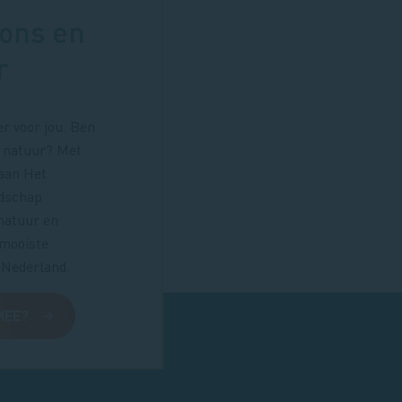
ons en
r
er voor jou. Ben
or natuur? Met
 aan Het
dschap
natuur en
 mooiste
 Nederland.
MEE?