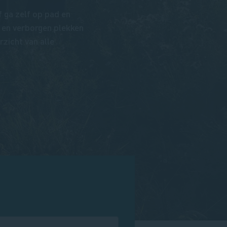
f ga zelf op pad en
 en verborgen plekken
rzicht van alle