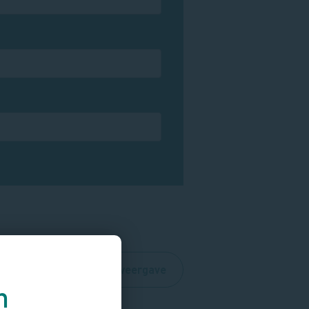
Routes
Kaartweergave
n