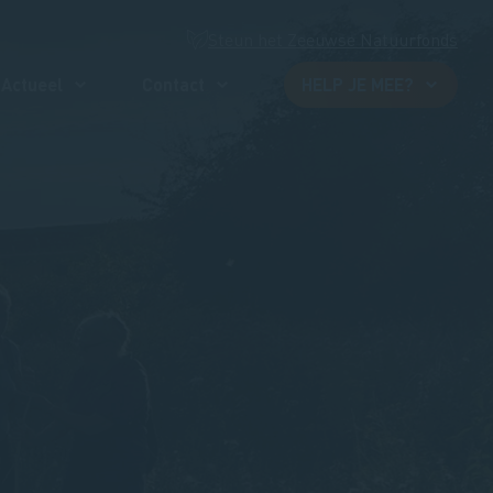
Steun het Zeeuwse Natuurfonds
Actueel
Contact
HELP JE MEE?