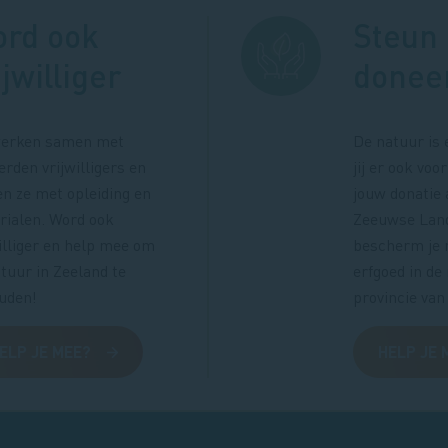
rd ook
Steun 
ijwilliger
donee
erken samen met
De natuur is 
rden vrijwilligers en
jij er ook vo
en ze met opleiding en
jouw donatie
rialen. Word ook
Zeeuwse Lan
illiger en help mee om
bescherm je 
tuur in Zeeland te
erfgoed in de
uden!
provincie van
ELP JE MEE?
HELP JE 