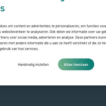
es
kies om content en advertenties te personaliseren, om functies voor
 websiteverkeer te analyseren. Ook delen we informatie over uw ge
rtners voor social media, adverteren en analyse. Deze partners kun
ren met andere informatie die u aan ze heeft verstrekt of die ze 
gebruik van hun services.
Handmatig instellen
Alles toestaan
Eerste
1
2
Eerste
Vorige
Pagina
Huidige
pagina
pagina
pagina