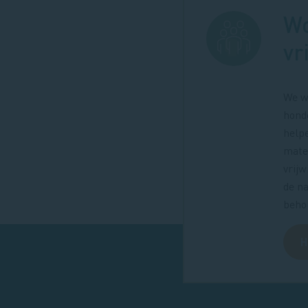
Wo
vr
We w
honde
help
mate
vrijw
de na
beho
H