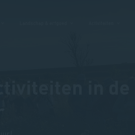
Landschap & erfgoed
Activiteiten
ctiviteiten in de
r
uur!