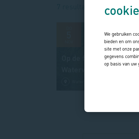
7
resultaten gevonden
cooki
DO
5
15 PLAATSEN
We gebruiken coo
bieden en om ons
NOV
site met onze pa
Op de fiets door de
gegevens combine
op basis van uw 
Waterwinbossen
Waterwinbossen
13:00
Paginatie