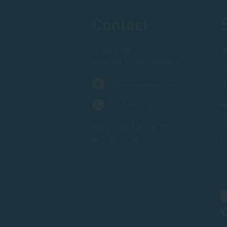
Footer
Contact
Brugstraat 51
W
4475 AN Wilhelminadorp
S
Stuur ons een mail
N
0113-569110
W
l
Ma t/m do 9.00-16.30
Vr 9.00-12.30
D