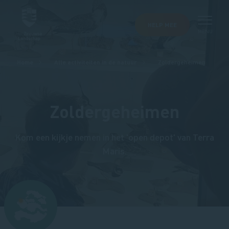
HELP MEE
MENU
Kruimelpad
Home
Alle activiteiten in de natuur
Zoldergeheimen
Zoldergeheimen
Kom een kijkje nemen in het 'open depot' van Terra
Maris.
Afbeelding