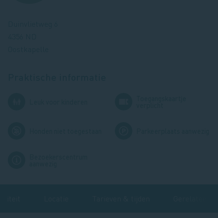
Duinvlietweg 6
4356 ND
Oostkapelle
Praktische informatie
Toegangskaartje
Afbeelding
Afbeelding
Leuk voor kinderen
verplicht
Afbeelding
Afbeelding
Honden niet toegestaan
Parkeerplaats aanwezig
Bezoekerscentrum
Afbeelding
aanwezig
iviteit
Locatie
Tarieven & tijden
Gerelateerde 