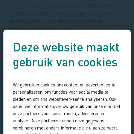
Je kunt het open depot bezoeken om 13:00, 14:00 en
15:00 uur. Aanmelden kan op de dag zelf, bij de balie
van het museum. Voor deelname volstaat de
entreeprijs van het museum.
Deze website maakt
Tarieven
gebruik van cookies
We gebruiken cookies om content en advertenties te
personaliseren, om functies voor social media te
bieden en om ons websiteverkeer te analyseren. Ook
delen we informatie over uw gebruik van onze site met
onze partners voor social media, adverteren en
analyse. Deze partners kunnen deze gegevens
combineren met andere informatie die u aan ze heeft