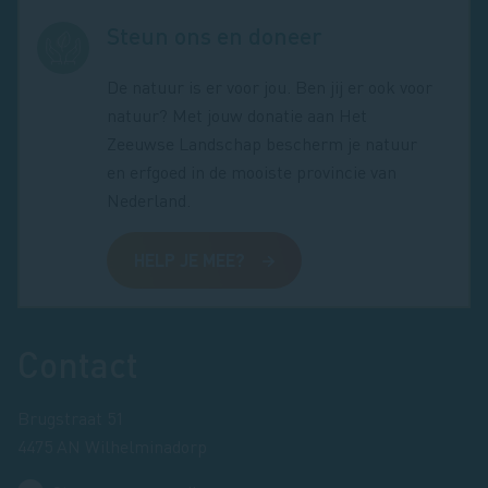
Steun ons en doneer
De natuur is er voor jou. Ben jij er ook voor
natuur? Met jouw donatie aan Het
Zeeuwse Landschap bescherm je natuur
en erfgoed in de mooiste provincie van
Nederland.
HELP JE MEE?
Footer
Contact
Brugstraat 51
4475 AN Wilhelminadorp