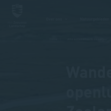
Over ons
Natuurgebieden
Kruimelpad
Home
Alle activiteiten in de natuur
Wande
openl