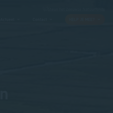
Steun het Zeeuwse Natuurfonds
Actueel
Contact
HELP JE MEE?
n