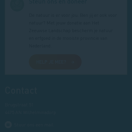
Steun ons en doneer
De natuur is er voor jou. Ben jij er ook voor
natuur? Met jouw donatie aan Het
Zeeuwse Landschap bescherm je natuur
en erfgoed in de mooiste provincie van
Nederland.
HELP JE MEE?
Footer
Contact
Brugstraat 51
4475 AN Wilhelminadorp
Stuur ons een mail