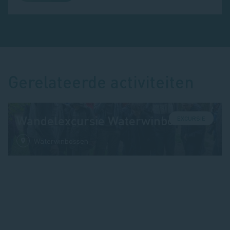
Gerelateerde activiteiten
Wandelexcursie Waterwinbossen
EXCURSIE
Waterwinbossen