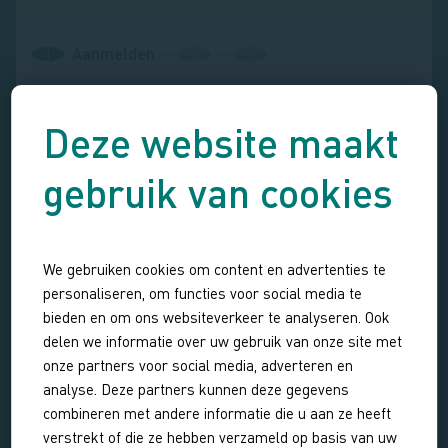
Aanmelden
1
2
3
Datum en aantal personen
Deze website maakt
Datum
gebruik van cookies
Kies een datum
We gebruiken cookies om content en advertenties te
personaliseren, om functies voor social media te
Aantal volwassenen
bieden en om ons websiteverkeer te analyseren. Ook
delen we informatie over uw gebruik van onze site met
onze partners voor social media, adverteren en
analyse. Deze partners kunnen deze gegevens
Aantal kinderen
combineren met andere informatie die u aan ze heeft
verstrekt of die ze hebben verzameld op basis van uw