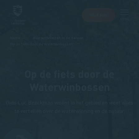
HELP MEE
MENU
Kruimelpad
Home
Alle activiteiten in de natuur
Op de fiets door de Waterwinbossen
Op de fiets door de
Waterwinbossen
Gids Luc Beeckman woont in het gebied en weet alles
te vertellen over de waterwinning en de natuur.
Afbeelding