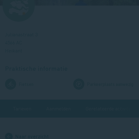
Julianastraat 3
4566 AC
Heikant
Praktische informatie
Afbeelding
Afbeelding
Fietsen
Parkeerplaats aanwezig
Tarieven
Aanmelden
Gerelateerde activiteite
Naar overzicht