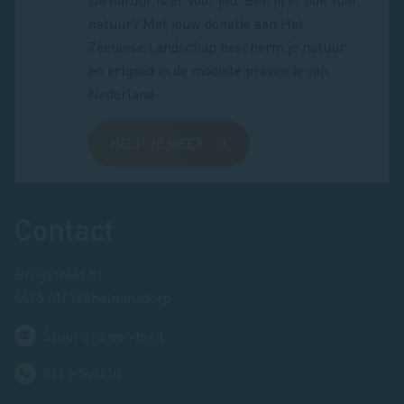
natuur? Met jouw donatie aan Het
Zeeuwse Landschap bescherm je natuur
en erfgoed in de mooiste provincie van
Nederland.
HELP JE MEE?
Footer
Contact
Brugstraat 51
4475 AN Wilhelminadorp
Stuur ons een mail
0113-569110