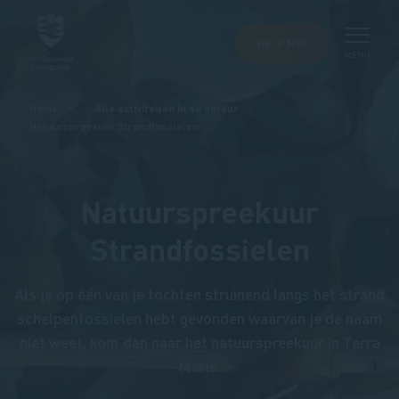
HELP MEE
MENU
Kruimelpad
Home
Alle activiteiten in de natuur
Natuurspreekuur Strandfossielen
Natuurspreekuur
Strandfossielen
Als je op één van je tochten struinend langs het strand
schelpenfossielen hebt gevonden waarvan je de naam
niet weet, kom dan naar het natuurspreekuur in Terra
Maris.