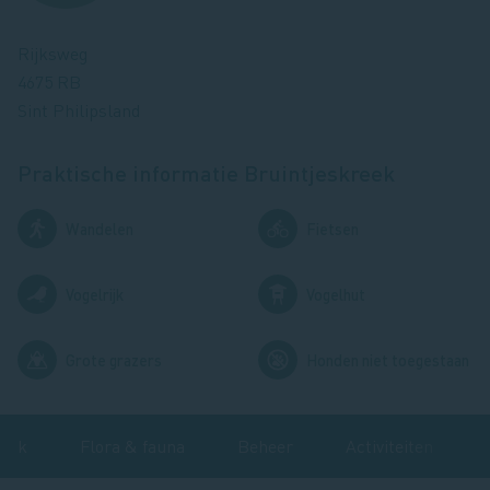
Rijksweg
4675 RB
Sint Philipsland
Praktische informatie
Bruintjeskreek
Afbeelding
Afbeelding
Wandelen
Fietsen
Afbeelding
Afbeelding
Vogelrijk
Vogelhut
Afbeelding
Afbeelding
Grote grazers
Honden niet toegestaan
zoek
Flora & fauna
Beheer
Activiteiten