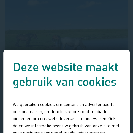
Deze website maakt
gebruik van cookies
Gerelateerde activiteiten
We gebruiken cookies om content en advertenties te
personaliseren, om functies voor social media te
Terug naar de jaren 30
EXCURSIE
bieden en om ons websiteverkeer te analyseren. Ook
delen we informatie over uw gebruik van onze site met
Hoeve van der
onze partners voor social media, adverteren en