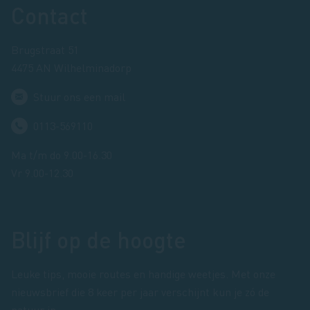
Footer
Contact
Brugstraat 51
4475 AN Wilhelminadorp
Stuur ons een mail
0113-569110
Ma t/m do 9.00-16.30
Vr 9.00-12.30
Blijf op de hoogte
Leuke tips, mooie routes en handige weetjes. Met onze
nieuwsbrief die 8 keer per jaar verschijnt kun je zó de
natuur in.