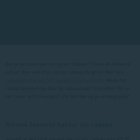
Ben je op zoek naar een groen cadeau? Steun de Zeeuwse
natuur door een stuk natuur cadeau te geven door een
cadeaudonatie aan het Zeeuwse Natuurfonds
. Maak het
cadeau persoonlijk door de cadeaukaart te printen. Wil je
het liever zelf ontvangen? Zet het dan op je verlanglijstje!
Nieuwe Zeeuwse natuur als cadeau
Je geeft al een stuk nieuwe natuur als cadeau voor €7,50