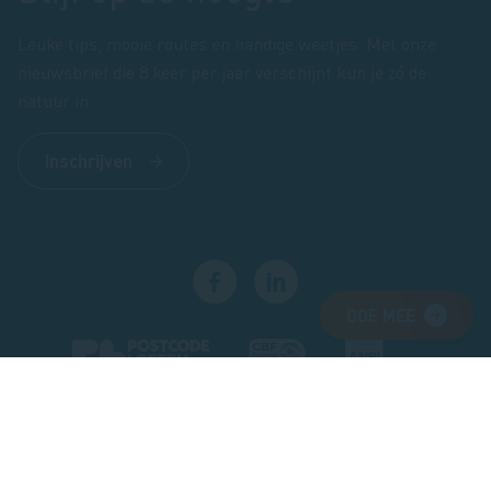
Leuke tips, mooie routes en handige weetjes. Met onze
nieuwsbrief die 8 keer per jaar verschijnt kun je zó de
natuur in.
Inschrijven
DOE MEE
Footer