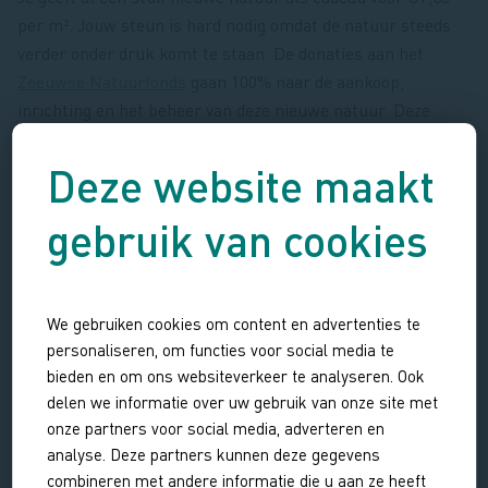
per m². Jouw steun is hard nodig omdat de natuur steeds
verder onder druk komt te staan. De donaties aan het
Zeeuwse Natuurfonds
gaan 100% naar de aankoop,
inrichting en het beheer van deze nieuwe natuur. Deze
natuur kunnen we met jouw steun voor altijd te
beschermen. Iedere vierkante meter telt! Kies zelf hoeveel
Deze website maakt
vierkante meters je cadeau doet.
gebruik van cookies
Tip:
door het
cadeau-certificaat
te printen, maak je het
cadeau extra persoonlijk.
We gebruiken cookies om content en advertenties te
JA, IK GEEF ZEEUWSE NATUUR CADEAU
personaliseren, om functies voor social media te
bieden en om ons websiteverkeer te analyseren. Ook
delen we informatie over uw gebruik van onze site met
onze partners voor social media, adverteren en
analyse. Deze partners kunnen deze gegevens
combineren met andere informatie die u aan ze heeft