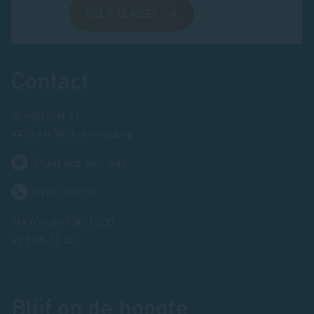
HELP JE MEE?
Footer
Contact
Brugstraat 51
4475 AN Wilhelminadorp
Stuur ons een mail
0113-569110
Ma t/m do 9.00-16.30
Vr 9.00-12.30
Blijf op de hoogte