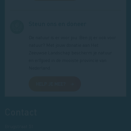
Steun ons en doneer
De natuur is er voor jou. Ben jij er ook voor
natuur? Met jouw donatie aan Het
Zeeuwse Landschap bescherm je natuur
en erfgoed in de mooiste provincie van
Nederland.
HELP JE MEE?
Footer
Contact
Brugstraat 51