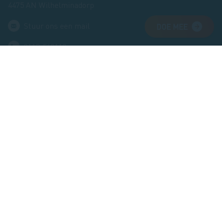
4475 AN Wilhelminadorp
Stuur ons een mail
DOE MEE
0113-569110
Ma t/m do 9.00-16.30
Vr 9.00-12.30
Blijf op de hoogte
Leuke tips, mooie routes en handige weetjes. Met onze
nieuwsbrief die 8 keer per jaar verschijnt kun je zó de
natuur in.
Inschrijven