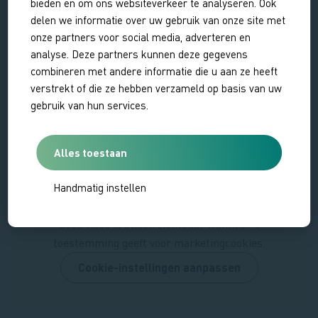
bieden en om ons websiteverkeer te analyseren. Ook
oorsprong helemaal thuis in de Zeeuwse grond en dit
delen we informatie over uw gebruik van onze site met
klimaat. En ze zijn ook nog eens aantrekkelijker voor
onze partners voor social media, adverteren en
insecten en vlinders! 🦋
analyse. Deze partners kunnen deze gegevens
combineren met andere informatie die u aan ze heeft
Meer tips om de natuur een handje te helpen vertelt
verstrekt of die ze hebben verzameld op basis van uw
boswachter Otto je hier:
gebruik van hun services.
Tips van boswachter Otto
Alles toestaan
Handmatig instellen
Deze video is alleen zichtbaar wanneer u
toestemming geeft voor marketingcookies.
Cookie-instellingen aanpassen