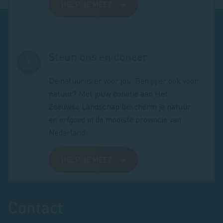
HELP JE MEE?
Steun ons en doneer
De natuur is er voor jou. Ben jij er ook voor
natuur? Met jouw donatie aan Het
Zeeuwse Landschap bescherm je natuur
en erfgoed in de mooiste provincie van
Nederland.
HELP JE MEE?
Footer
Contact