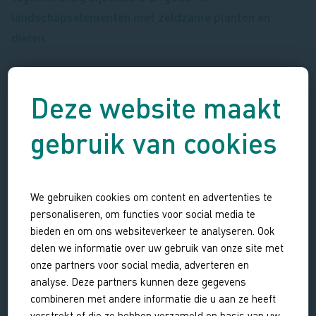
landschapselementen met zeldzame planten en
dieren.
In de aflevering vertellen onze collega’s je meer over de
Deze website maakt
geschiedenis en het hedendaagse belang van de linies,
bijvoorbeeld voor boomkikkers, klavers, zandbijen en
gebruik van cookies
orchideeën. Heb je de aflevering gemist? Kijk hem hier
terug:
Vroege Vogels aflevering: Staats-Spaanse Linies
gemist
.
We gebruiken cookies om content en advertenties te
personaliseren, om functies voor social media te
bieden en om ons websiteverkeer te analyseren. Ook
delen we informatie over uw gebruik van onze site met
onze partners voor social media, adverteren en
analyse. Deze partners kunnen deze gegevens
combineren met andere informatie die u aan ze heeft
verstrekt of die ze hebben verzameld op basis van uw