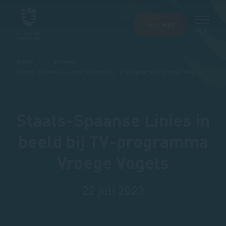
HELP MEE
MENU
Kruimelpad
Home
Actueel
Staats-Spaanse Linies in beeld bij TV-programma Vroege Vogels
Staats-Spaanse Linies in
beeld bij TV-programma
Vroege Vogels
22 juli 2023