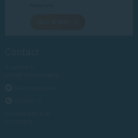
Nederland.
HELP JE MEE?
Footer
Contact
Brugstraat 51
4475 AN Wilhelminadorp
Stuur ons een mail
0113-569110
Ma t/m do 9.00-16.30
Vr 9.00-12.30