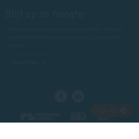
Blijf op de hoogte
Leuke tips, mooie routes en handige weetjes. Met onze
nieuwsbrief die 8 keer per jaar verschijnt kun je zó de
natuur in.
Inschrijven
DOE MEE