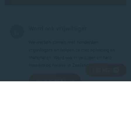
Word ook vrijwilliger
We werken samen met honderden
vrijwilligers en helpen ze met opleiding en
materialen. Word ook vrijwilliger en help
mee om de natuur in Zeeland te behouden!
DOE MEE
HELP JE MEE?
Steun ons en doneer
De natuur is er voor jou. Ben jij er ook voor