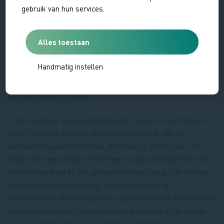
gebruik van hun services.
Alles toestaan
Handmatig instellen
Verdronken land
”Het land daar aan de Schelde was mooi en vruchtbaar. Er
lagen liefelijke dorpjes, waarvan Saeftinghe, dat een
kasteel en twee kerken had, het belangrijkste was.” Zo
begint de legende die vertelt hoe hoogmoed leidde tot een
stormvloed waarbij het gebied ten onder ging. Het verhaal
spreekt tot de verbeelding. Niet alleen door de
moralistische strekking en de zeemeerminnen en -mannen
die erin voorkomen, maar ook omdat het een tipje van de
sluier oplicht over de bewoningsgeschiedenis van een