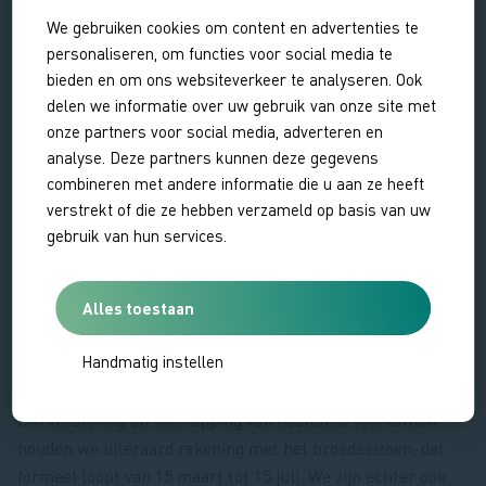
We gebruiken cookies om content en advertenties te
personaliseren, om functies voor social media te
bieden en om ons websiteverkeer te analyseren. Ook
delen we informatie over uw gebruik van onze site met
onze partners voor social media, adverteren en
analyse. Deze partners kunnen deze gegevens
combineren met andere informatie die u aan ze heeft
verstrekt of die ze hebben verzameld op basis van uw
gebruik van hun services.
Alles toestaan
Handmatig instellen
Eerste maaibeurt bij distels
Om verstoring en vertrapping van nesten te voorkomen
houden we uiteraard rekening met het broedseizoen, dat
formeel loopt van 15 maart tot 15 juli. We zijn echter ook