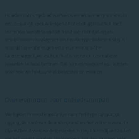
In ieder natuurgebied werken we met beheerplannen. In
een zesjarige cyclus leggen onze ecologen samen met
terreinbeheerders aan de hand van monitoring en
veldbezoeken nauwgezet vast welk type beheer nodig is
voor dat specifieke gebied om zo ecologische,
landschappelijke, cultuurhistorische en recreatieve
waarden te beschermen. Dat kan consequenties hebben
voor hoe we (natuurlijk) beweiden en maaien.
Overwegingen voor gebiedsaanpak
We kijken in eerste instantie naar het type natuur, de
ligging, de aard van de ondergrond en het waterniveau. In
bijvoorbeeld weidevogelgebieden en bij bloemdijken zullen
we het meest maaien. Weidevogels houden van een kale