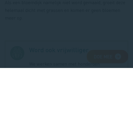
Als een bloemdijk namelijk niet word gemaaid, groeit deze
helemaal dicht met grassen en komen er geen bloemen
meer op.
Word ook vrijwilliger
DOE MEE
We werken samen met honderden
vrijwilligers en helpen ze met opleiding en
materialen. Word ook vrijwilliger en help
mee om de natuur in Zeeland te behouden!
HELP JE MEE?