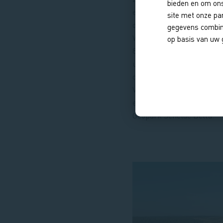
bieden en om ons
erfgoedliefhebbers. Erfgo
site met onze pa
de rijke historie van de pr
gegevens combine
Wandel langs wallen en s
op basis van uw 
80-jarige oorlog, breng e
unieke monumentale pand
door landschap met een hi
Veel van deze plekken zij
en vallen onder het UNES
Geopark Schelde Delta.