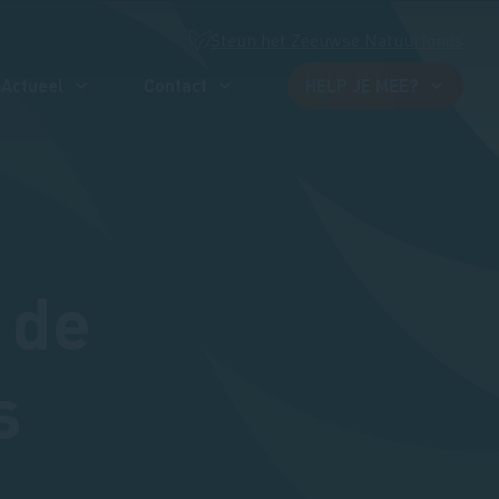
Steun het Zeeuwse Natuurfonds
Actueel
Contact
HELP JE MEE?
 de
s