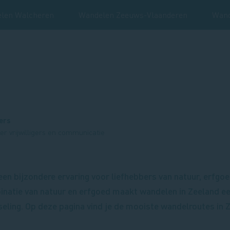
len Walcheren
Wandelen Zeeuws-Vlaanderen
Wand
ers
r vrijwilligers en communicatie
een bijzondere ervaring voor liefhebbers van natuur, erfgo
natie van natuur en erfgoed maakt wandelen in Zeeland ee
seling. Op deze pagina vind je de mooiste wandelroutes in 