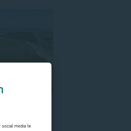
n
 social media te