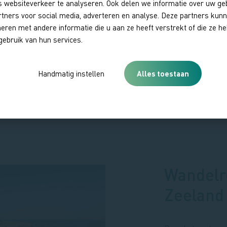
 websiteverkeer te analyseren. Ook delen we informatie over uw ge
ed in Zeeland laat
rtners voor social media, adverteren en analyse. Deze partners kun
ovincie zien.
ren met andere informatie die u aan ze heeft verstrekt of die ze 
chansen uit de
gebruik van hun services.
en bezoek aan
en of wandel
Handmatig instellen
Alles toestaan
storisch verhaal.
n erkend erfgoed
CO Global
Wandelr
Zeeland