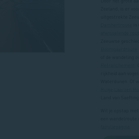
Door het grote a
Zeeland, is er voo
uitgestrekte Zeeu
Damhertroute
in 
afwisselende rout
Zeeuwse geschiede
Boomgaardroute
of de wandeling o
Retranchement
.
rijkheid aan vogel
Waterdunen. Of w
Ruige Laarzen Ro
Land van Saeftin
Wil je opstap met
een wandelroute m
familiepagina
.