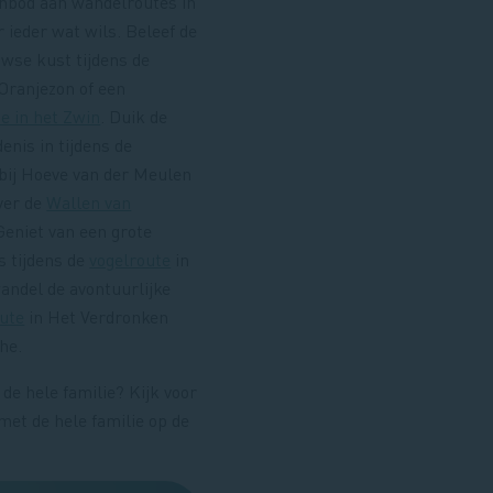
anbod aan wandelroutes in
r ieder wat wils. Beleef de
wse kust tijdens de
Oranjezon of een
e in het Zwin
. Duik de
nis in tijdens de
bij Hoeve van der Meulen
ver de
Wallen van
 Geniet van een grote
s tijdens de
vogelroute
in
andel de avontuurlijke
ute
in Het Verdronken
ghe.
 de hele familie? Kijk voor
et de hele familie op de