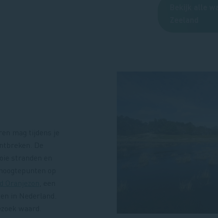
Bekijk alle w
Zeeland
en mag tijdens je
ontbreken. De
oie stranden en
 hoogtepunten op
d Oranjezon
, een
den in Nederland.
ezoek waard.