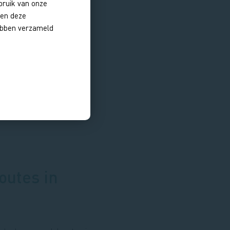
bruik van onze
nen deze
hebben verzameld
outes in