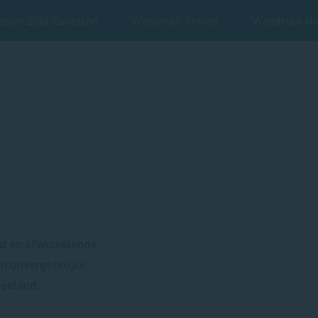
elen Zuid-Beveland
Wandelen Tholen
Wandelen No
ed en afwisselende
n onvergetelijke
Zeeland.