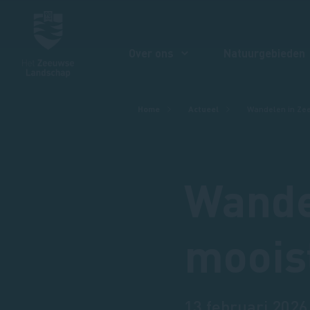
Over ons
Natuurgebieden
Kruimelpad
Home
Actueel
Wandelen in Ze
Wande
moois
13 februari 2026